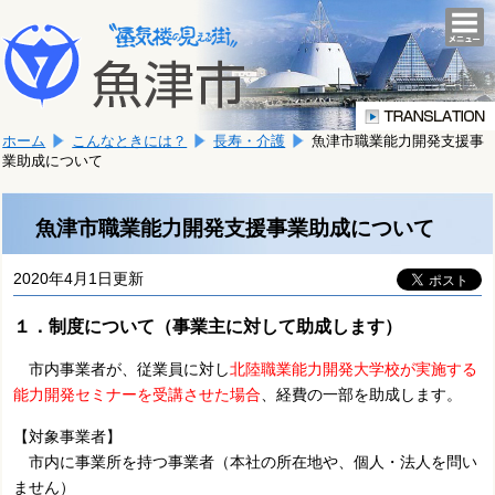
本
こ
文
togg
navi
こ
へ
か
移
ら
動
本
し
ホーム
こんなときには？
長寿・介護
魚津市職業能力開発支援事
文
ま
業助成について
で
す。
す。
魚津市職業能力開発支援事業助成について
2020年4月1日更新
１．制度について（事業主に対して助成します）
市内事業者が、従業員に対し
北陸職業能力開発大学校が実施する
能力開発セミナーを受講させた
場合
、経費の一部を助成します。
【対象事業者】
市内に事業所を持つ事業者（本社の所在地や、個人・法人を問い
ません）