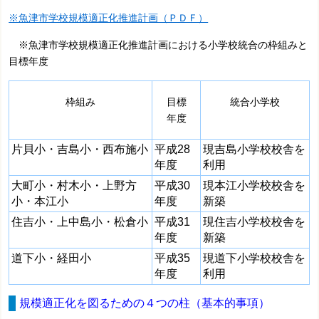
※魚津市学校規模適正化推進計画（ＰＤＦ）
※魚津市学校規模適正化推進計画における小学校統合の枠組みと
目標年度
枠組み
目標
統合小学校
年度
片貝小・吉島小・西布施小
平成28
現吉島小学校校舎を
年度
利用
大町小・村木小・上野方
平成30
現本江小学校校舎を
小・本江小
年度
新築
住吉小・上中島小・松倉小
平成31
現住吉小学校校舎を
年度
新築
道下小・経田小
平成35
現道下小学校校舎を
年度
利用
規模適正化を図るための４つの柱（基本的事項）