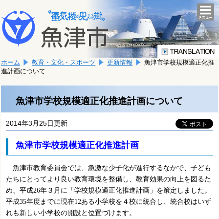
本
こ
文
togg
navi
こ
へ
か
移
ら
動
本
し
ホーム
教育・文化・スポーツ
更新情報
魚津市学校規模適正化推
文
ま
進計画について
で
す。
す。
魚津市学校規模適正化推進計画について
2014年3月25日更新
魚津市学校規模適正化推進計画
魚津市教育委員会では、急激な少子化が進行するなかで、子ども
たちにとってより良い教育環境を整備し、教育効果の向上を図るた
め、平成
26
年
３月
に「学校規模適正化推進計画」を策定しました。
平成
35
年度までに現在
12
ある小学校を４校に統合し、統合校はいず
れも新しい小学校の開設と位置づけます。