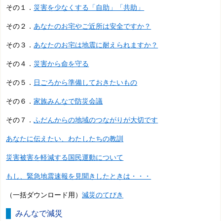
その１．
災害を少なくする「自助」「共助」
その２．
あなたのお宅やご近所は安全ですか？
その３．
あなたのお宅は地震に耐えられますか？
その４．
災害から命を守る
その５．
日ごろから準備しておきたいもの
その６．
家族みんなで防災会議
その７．
ふだんからの地域のつながりが大切です
あなたに伝えたい、わたしたちの教訓
災害被害を軽減する国民運動について
もし、緊急地震速報を見聞きしたときは・・・
（一括ダウンロード用）
減災のてびき
みんなで減災