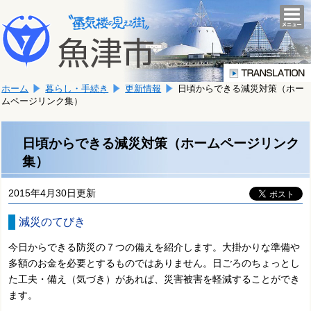
本
こ
文
togg
navi
こ
へ
か
移
ら
動
本
し
ホーム
暮らし・手続き
更新情報
日頃からできる減災対策（ホー
文
ま
ムページリンク集）
で
す。
す。
日頃からできる減災対策（ホームページリンク
集）
2015年4月30日更新
減災のてびき
今日からできる防災の７つの備えを紹介します。大掛かりな準備や
多額のお金を必要とするものではありません。日ごろのちょっとし
た工夫・備え（気づき）があれば、災害被害を軽減することができ
ます。