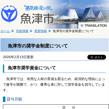
本
こ
文
こ
へ
か
移
ら
動
本
し
ホーム
市政情報
更新情報
魚津市の奨学金制度について
文
ま
で
す。
す。
魚津市の奨学金制度について
2026年2月13日更新
魚津市奨学資金について
魚津市では、有用な人材の育成を図るため、経済的な理由によっ
て修学が困難で、かつ、優秀な者に対して奨学資金を貸与していま
す。
貸与月額
区 分