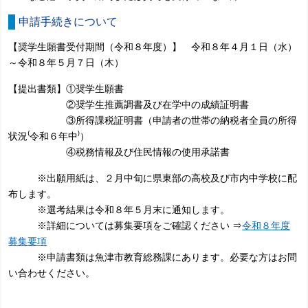
申請手続きについて
【奨学生願書受付期間（令和８年度）】 令和８年４月１日（水）
～令和８年５月７日（木）
【提出書類】①奨学生願書
②奨学生推薦調書及び在学中の成績証明書
③所得課税証明書（申請者の世帯の納税者全員の所得
状況⁽令和６年中⁾）
④税務情報及び住民情報の使用承諾書
※出願用紙は、２月中旬に県東部の高校及び市内中学校に配
布します。
※選考結果は令和８年５月末に通知します。
※詳細については募集要項をご確認ください ⇒
令和８年度
募集要項
※申請書類は魚津市教育総務課にあります。必要な方はお問
い合わせください。