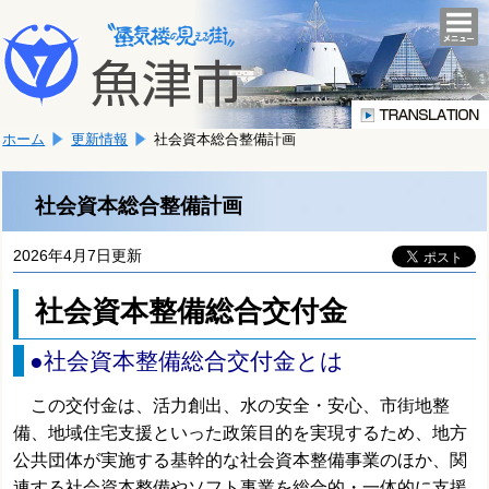
本
こ
文
togg
navi
こ
へ
か
移
ら
動
本
し
ホーム
更新情報
社会資本総合整備計画
文
ま
で
す。
す。
社会資本総合整備計画
2026年4月7日更新
社会資本整備総合交付金
●社会資本整備総合交付金とは
この交付金は、活力創出、水の安全・安心、市街地整
備、地域住宅支援といった政策目的を実現するため、地方
公共団体が実施する基幹的な社会資本整備事業のほか、関
連する社会資本整備やソフト事業を総合的・一体的に支援