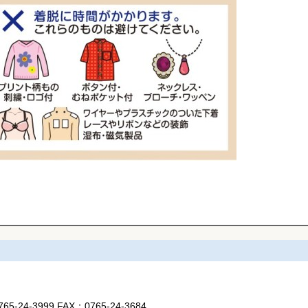
765-24-3999
FAX：
0765-24-3684