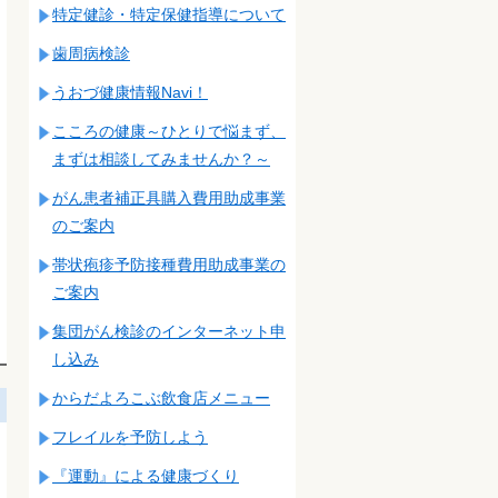
特定健診・特定保健指導について
歯周病検診
うおづ健康情報Navi！
こころの健康～ひとりで悩まず、
まずは相談してみませんか？～
がん患者補正具購入費用助成事業
のご案内
帯状疱疹予防接種費用助成事業の
ご案内
集団がん検診のインターネット申
し込み
からだよろこぶ飲食店メニュー
フレイルを予防しよう
『運動』による健康づくり