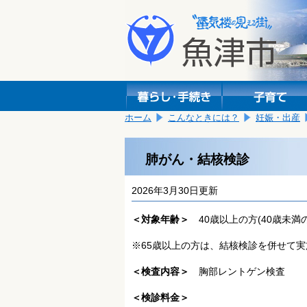
本
こ
文
こ
へ
か
移
ら
動
本
し
文
ま
で
す。
す。
ホーム
こんなときには？
妊娠・出産
肺がん・結核検診
2026年3月30日更新
＜対象年齢＞
40歳以上の方(40歳未満
※65歳以上の方は、結核検診を併せて
＜検査内容＞
胸部レントゲン検査
＜検診料金＞