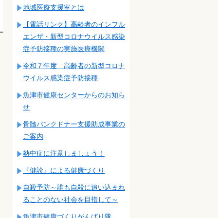
地域医療支援室とは
【電話リンク】高齢者のインフル
エンザ・新型コロナウイルス感染
症予防接種の実施医療機関
令和７年度 高齢者の新型コロナ
ウイルス感染症予防接種
魚津市健康センターからのお知ら
せ
骨髄バンクドナー支援助成事業の
ご案内
熱中症に注意しましょう！
『健診』による健康づくり
自殺予防～誰も自殺に追い込まれ
ることのない社会を目指して～
魚津市健康づくりがんばり隊