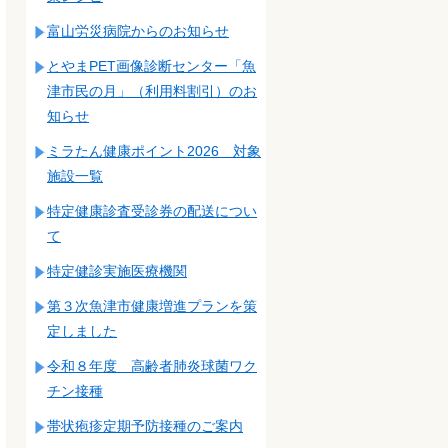
富山労災病院からのお知らせ
とやまPET画像診断センター「魚
津市民の月」（利用料割引）のお
知らせ
ミラたん健康ポイント2026 対象
施設一覧
特定健康診査受診券の配送につい
て
特定健診実施医療機関
第３次魚津市健康増進プランを策
定しました
令和８年度 高齢者肺炎球菌ワク
チン接種
帯状疱疹定期予防接種のご案内