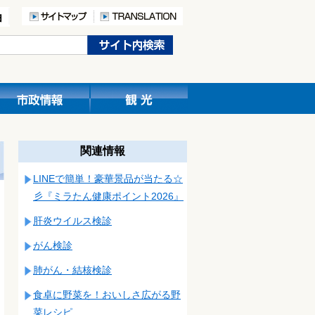
関連情報
LINEで簡単！豪華景品が当たる☆
彡『ミラたん健康ポイント2026』
肝炎ウイルス検診
がん検診
肺がん・結核検診
食卓に野菜を！おいしさ広がる野
菜レシピ