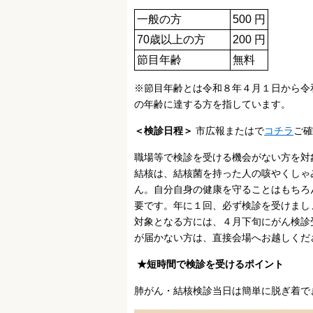
一般の方
500 円
70歳以上の方
200 円
節目年齢
無料
※節目年齢とは令和８年４月１日から令和９
の年齢に達する方を指しています。
＜検診日程＞
市広報またはで
コチラ
ご確
職場等で検診を受ける機会がない方を対
結核は、結核菌を持った人の咳やくしゃ
ん。自分自身の健康を守ることはもちろ
要です。年に１回、必ず検診を受けまし
対象となる方には、４月下旬にがん検診
が届かない方は、直接会場へお越しくだ
★短時間で検診を受けるポイント
肺がん・結核検診当日は簡単に脱ぎ着で