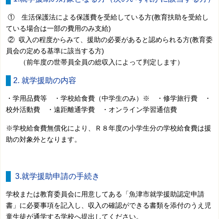
① 生活保護法による保護費を受給している方(教育扶助を受給し
ている場合は一部の費用のみ支給)
② 収入の程度からみて、援助の必要があると認められる方(教育委
員会の定める基準に該当する方)
（前年度の世帯員全員の総収入によって判定します）
2. 就学援助の内容
・学用品費等 ・学校給食費（中学生のみ）※ ・修学旅行費 ・
校外活動費 ・遠距離通学費 ・オンライン学習通信費
※学校給食費無償化により、Ｒ８年度の小学生分の学校給食費は援
助の対象外となります。
3.就学援助申請の手続き
学校または教育委員会に用意してある「魚津市就学援助認定申請
書」に必要事項を記入し、収入の確認ができる書類を添付のうえ児
童生徒が通学する学校へ提出してください。