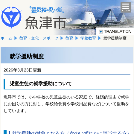
本
こ
文
togg
navi
こ
へ
か
移
ら
動
本
し
ホーム
教育・文化・スポーツ
教育
学校教育
就学援助制度
文
ま
で
す。
す。
就学援助制度
2026年3月23日更新
児童生徒の就学援助について
魚津市では、小中学校の児童生徒のいる家庭で、経済的理由で就学
にお困りの方に対し、学校給食費や学校用品費などについて援助を
しています。
1.就学援助の対象となる方（次のいずれかに該当する方）