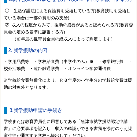
① 生活保護法による保護費を受給している方(教育扶助を受給し
ている場合は一部の費用のみ支給)
② 収入の程度からみて、援助の必要があると認められる方(教育委
員会の定める基準に該当する方)
（前年度の世帯員全員の総収入によって判定します）
2. 就学援助の内容
・学用品費等 ・学校給食費（中学生のみ）※ ・修学旅行費 ・
校外活動費 ・遠距離通学費 ・オンライン学習通信費
※学校給食費無償化により、Ｒ８年度の小学生分の学校給食費は援
助の対象外となります。
3.就学援助申請の手続き
学校または教育委員会に用意してある「魚津市就学援助認定申請
書」に必要事項を記入し、収入の確認ができる書類を添付のうえ児
童生徒が通学する学校へ提出してください。