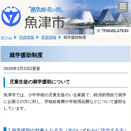
本
こ
文
togg
navi
こ
へ
か
移
ら
動
本
し
ホーム
市政情報
更新情報
就学援助制度
文
ま
で
す。
す。
就学援助制度
2026年3月23日更新
児童生徒の就学援助について
魚津市では、小中学校の児童生徒のいる家庭で、経済的理由で就学
にお困りの方に対し、学校給食費や学校用品費などについて援助を
しています。
1.就学援助の対象となる方（次のいずれかに該当する方）