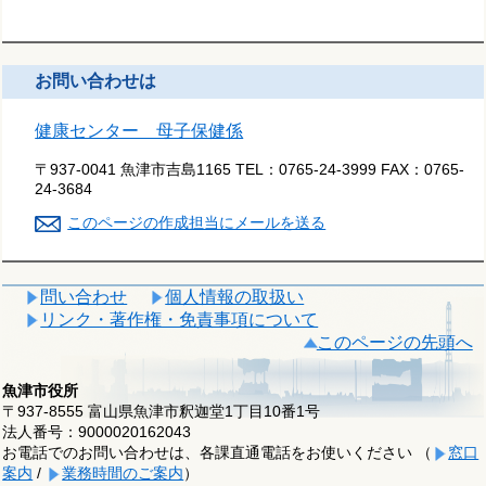
お問い合わせは
健康センター 母子保健係
〒937-0041 魚津市吉島1165
TEL：
0765-24-3999
FAX：
0765-
24-3684
このページの作成担当にメールを送る
問い合わせ
個人情報の取扱い
リンク・著作権・免責事項について
このページの先頭へ
魚津市役所
〒937-8555 富山県魚津市釈迦堂1丁目10番1号
法人番号：9000020162043
お電話でのお問い合わせは、各課直通電話をお使いください （
窓口
案内
/
業務時間のご案内
）