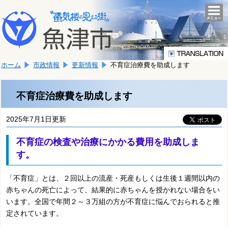
本
こ
文
togg
navi
こ
へ
か
移
ら
動
本
し
ホーム
市政情報
更新情報
不育症治療費を助成します
文
ま
で
す。
す。
不育症治療費を助成します
2025年7月1日更新
不育症の検査や治療にかかる費用を助成しま
す。
「不育症」とは、２回以上の流産・死産もしくは生後１週間以内の
赤ちゃんの死亡によって、結果的に赤ちゃんを授かれない場合をい
います。全国で年間２～３万組の方が不育症に悩んでおられると推
定されています。