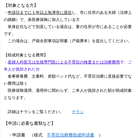
【対象となる方】
・
申請日までに１年以上魚津市に居住
し、市に住所のある夫婦（法律上
の婚姻）で、各医療保険に加入している方
単身赴任などで別居している場合は、妻の住所が市にあることが必要
です。
この場合は、戸籍全部事項証明書（戸籍謄本）を提出してください。
【助成対象となる費用】
・
産婦人科医又は生殖専門医による不育症の検査または治療費用
で、ご
本人が負担された分
食事療養費、文書料、差額ベッド代など、不育症治療に直接必要でな
い費用は除く
医療保険適用、適用外に関わらず、ご本人が負担された額が助成対象
となります。
詳細はチラシ
をご覧ください。
チラシ
【申請に必要な書類など】
・申請書 （様式
不育症治療費助成申請書
）