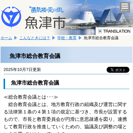
本
こ
文
togg
navi
こ
へ
か
移
ら
動
本
し
ホーム
こんなときには？
学校・教育
魚津市総合教育会議
文
ま
で
す。
す。
魚津市総合教育会議
2025年10月7日更新
魚津市総合教育会議
≪総合教育会議とは･･･≫
総合教育会議とは、地方教育行政の組織及び運営に関す
る法律第１条の４第１項の規定に基づき、市長が設置する
もので、市長と教育委員会が円滑に意思疎通を図り、連携
して教育行政を推進していくための、協議及び調整の場と