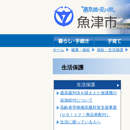
本
こ
文
こ
へ
か
移
ら
動
本
し
文
ま
で
す。
す。
ホーム
健康・福祉
福祉・生活保護
生活保護
生活保護
最高裁判決を踏まえた保護費の
追加給付について
高齢者等物価高騰対策支援事業
(ＵＯ！トク！商品券配付）
生活に困っている人へ