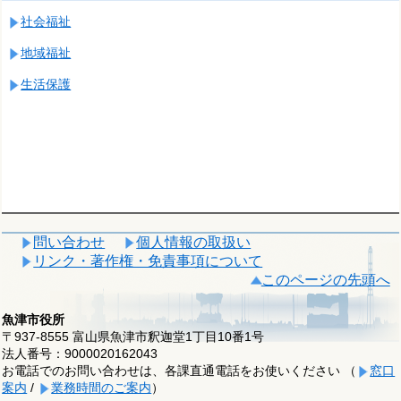
社会福祉
地域福祉
生活保護
問い合わせ
個人情報の取扱い
リンク・著作権・免責事項について
このページの先頭へ
魚津市役所
〒937-8555 富山県魚津市釈迦堂1丁目10番1号
法人番号：9000020162043
お電話でのお問い合わせは、各課直通電話をお使いください （
窓口
案内
/
業務時間のご案内
）