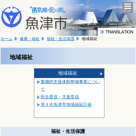
本
こ
文
togg
navi
こ
へ
か
移
ら
動
本
し
ホーム
健康・福祉
福祉・生活保護
地域福祉
文
ま
で
す。
す。
地域福祉
地域福祉
重層的支援体制整備事業につい
て
民生委員・児童委員
第４次魚津市地域福祉計画
福祉・生活保護