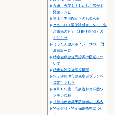
食卓に野菜を！おいしさ広がる
野菜レシピ
富山労災病院からのお知らせ
とやまPET画像診断センター「魚
津市民の月」（利用料割引）の
お知らせ
ミラたん健康ポイント2026 対
象施設一覧
特定健康診査受診券の配送につ
いて
特定健診実施医療機関
第３次魚津市健康増進プランを
策定しました
令和８年度 高齢者肺炎球菌ワ
クチン接種
帯状疱疹定期予防接種のご案内
特定健診・特定保健指導につい
て