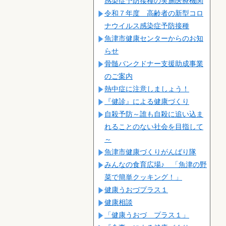
感染症予防接種の実施医療機関
令和７年度 高齢者の新型コロ
ナウイルス感染症予防接種
魚津市健康センターからのお知
らせ
骨髄バンクドナー支援助成事業
のご案内
熱中症に注意しましょう！
『健診』による健康づくり
自殺予防～誰も自殺に追い込ま
れることのない社会を目指して
～
魚津市健康づくりがんばり隊
みんなの食育広場♪ 「魚津の野
菜で簡単クッキング！」
健康うおづプラス１
健康相談
「健康うおづ プラス１」