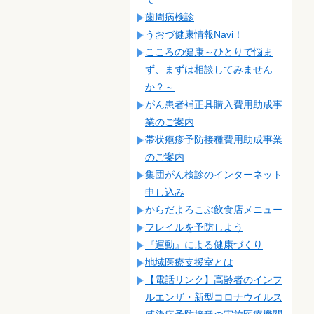
歯周病検診
うおづ健康情報Navi！
こころの健康～ひとりで悩ま
ず、まずは相談してみません
か？～
がん患者補正具購入費用助成事
業のご案内
帯状疱疹予防接種費用助成事業
のご案内
集団がん検診のインターネット
申し込み
からだよろこぶ飲食店メニュー
フレイルを予防しよう
『運動』による健康づくり
地域医療支援室とは
【電話リンク】高齢者のインフ
ルエンザ・新型コロナウイルス