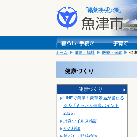
本
こ
文
こ
へ
か
移
ら
動
本
し
文
ま
で
す。
す。
ホーム
健康・福祉
医療・保健
健
健康づくり
健康づくり
LINEで簡単！豪華景品が当たる
☆彡『ミラたん健康ポイント
2026』
肝炎ウイルス検診
がん検診
肺がん・結核検診