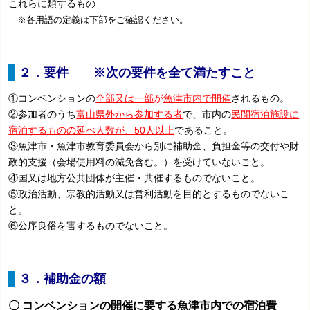
これら
に
類する
もの
※各用語の定義は下部をご確認ください。
２．要件 ※次の要件を全て満たすこと
①コンベンションの
全部又は一部
が
魚津市内で開催
されるもの。
②参加者のうち
富山県外から参加する者
で、市内の
民間宿泊施設に
宿泊するものの延べ人数が、50人以上
であること。
③魚津市・魚津市教育委員会から別に補助金、負担金等の交付や財
政的支援（会場使用料の減免含む。）を受けていないこと。
④国又は地方公共団体が主催・共催するものでないこと。
⑤政治活動、宗教的活動又は営利活動を目的とするものでないこ
と。
⑥公序良俗を害するものでないこと。
３．補助金の額
〇 コンベンションの開催に要する魚津市内での宿泊費