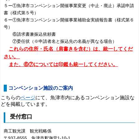
５ー①魚津市コンベンション開催事業変更（中止・廃止）承認申請
書（様式第５号）
６ー①魚津市コンベンション開催事業補助金実績報告書（様式第６
号）
⑥請求書兼振込依頼書
⑦委任状（※申請者名と振込先の名義が異なる場合）
これらの住所・氏名（肩書きを含む）は、統一してくだ
さい。
また、⑥⑦については印鑑も統一してください。
コンベンション施設のご案内
こちらの
ページ
にて、魚津市内にあるコンベンション施設な
どを掲載しています。
受付窓口
商工観光課 観光戦略係
〒937-8555 魚津市釈迦堂1-10-1