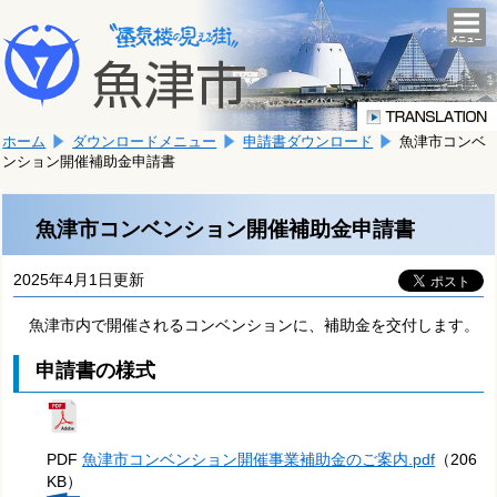
本
こ
文
togg
navi
こ
へ
か
移
ら
動
本
し
ホーム
ダウンロードメニュー
申請書ダウンロード
魚津市コンベ
文
ま
ンション開催補助金申請書
で
す。
す。
魚津市コンベンション開催補助金申請書
2025年4月1日更新
魚津市内で開催されるコンベンションに、補助金を交付します。
申請書の様式
PDF
魚津市コンベンション開催事業補助金のご案内.pdf
（206
KB）