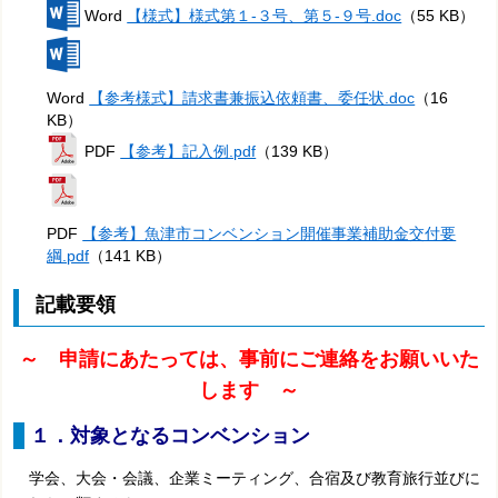
Word
【様式】様式第１-３号、第５-９号.doc
（55 KB）
Word
【参考様式】請求書兼振込依頼書、委任状.doc
（16
KB）
PDF
【参考】記入例.pdf
（139 KB）
PDF
【参考】魚津市コンベンション開催事業補助金交付要
綱.pdf
（141 KB）
記載要領
～ 申請にあたっては、事前にご連絡をお願いいた
します ～
１．対象となるコンベンション
学会、大会・会議、企業ミーティング、合宿及び教育旅行並びに