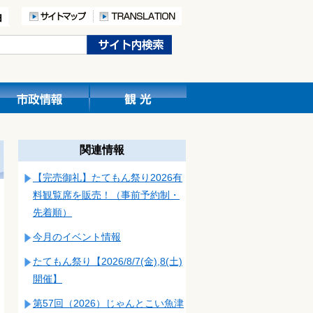
関連情報
【完売御礼】たてもん祭り2026有
料観覧席を販売！（事前予約制・
先着順）
今月のイベント情報
たてもん祭り【2026/8/7(金),8(土)
開催】
第57回（2026）じゃんとこい魚津