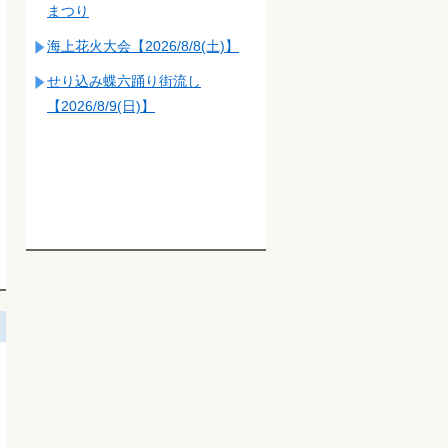
まつり
海上花火大会【2026/8/8(土)】
せり込み蝶六踊り街流し
【2026/8/9(日)】