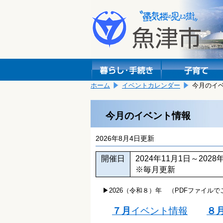
本
こ
文
こ
へ
か
移
ら
動
本
し
文
ま
で
す。
す。
ホーム
イベントカレンダー
今月のイ
今月のイベント情報
2026年8月4日更新
開催日
2024年11月1日～202
※毎月更新
▶2026（令和８）年 （PDFファイルで
７月
イベント情報
８