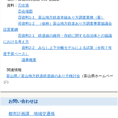
資料：
①次第
②会場図
③資料1-1 富山地方鉄道本線あり方調査業務（案）
④資料1-2 （仮称）富山地方鉄道あり方調査事業協議会
設置要綱
⑤資料2-1 鉄道線の維持・存続に関する自治体との協議
における考え方
資料2-2 みなし上下分離モデルによる試算（令和７年
度予算ベース）
議事概要
関連情報
富山県／富山地方鉄道鉄道線のあり方検討会
（富山県ホームペー
ジ）
お問い合わせは
都市計画課 地域交通係