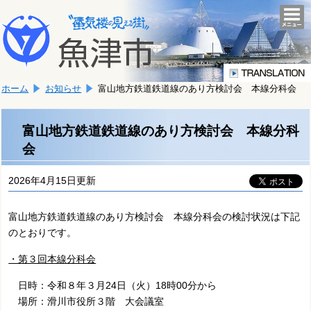
本
こ
文
togg
navi
こ
へ
か
移
ら
動
本
し
ホーム
お知らせ
富山地方鉄道鉄道線のあり方検討会 本線分科会
文
ま
で
す。
す。
富山地方鉄道鉄道線のあり方検討会 本線分科
会
2026年4月15日更新
富山地方鉄道鉄道線のあり方検討会 本線分科会の検討状況は下記
のとおりです。
・第３回本線分科会
日時：令和８年３月24日（火）18時00分から
場所：滑川市役所３階 大会議室