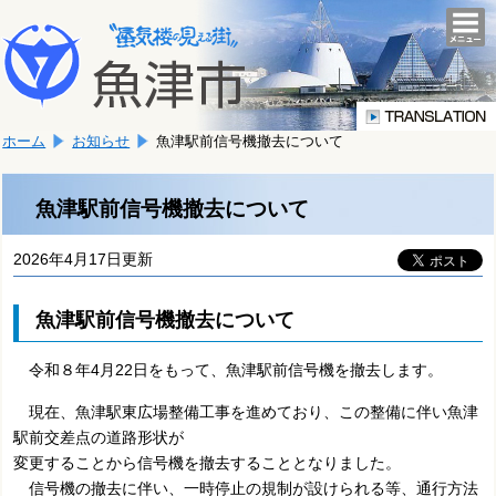
本
こ
文
togg
navi
こ
へ
か
移
ら
動
本
し
ホーム
お知らせ
魚津駅前信号機撤去について
文
ま
で
す。
す。
魚津駅前信号機撤去について
2026年4月17日更新
魚津駅前信号機撤去について
令和８年4月22日をもって、魚津駅前信号機を撤去します。
現在、魚津駅東広場整備工事を進めており、この整備に伴い魚津
駅前交差点の道路形状が
変更することから信号機を撤去することとなりました。
信号機の撤去に伴い、一時停止の規制が設けられる等、通行方法