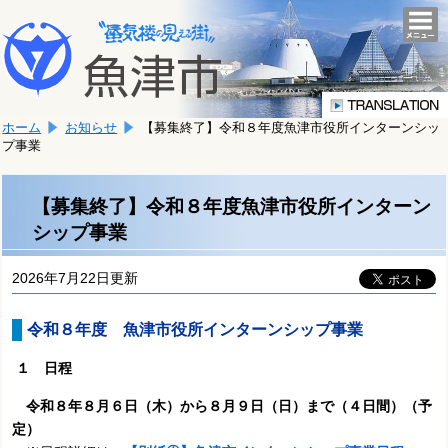
本
こ
文
togg
navi
こ
へ
か
移
ら
動
本
し
ホーム
お知らせ
【募集終了】令和８年度魚津市役所インターンシッ
文
ま
プ事業
で
す。
す。
【募集終了】令和８年度魚津市役所インターン
シップ事業
2026年7月22日更新
令和８年度 魚津市役所インターンシップ事業
１ 日程
令和８年８月６日（木）から８月９日（日）まで（４日間）（予
定）