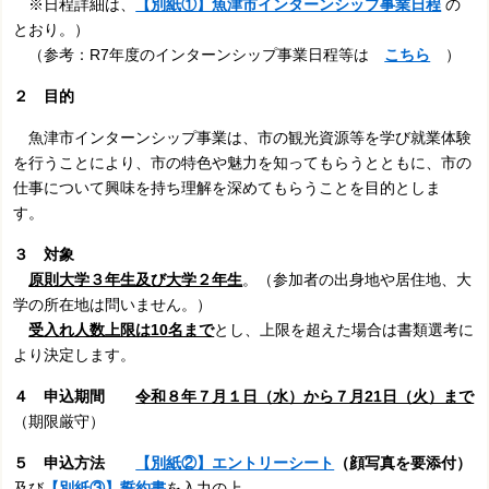
※日程詳細は、
【別紙①】魚津市インターンシップ事業日程
の
とおり。）
（参考：R7年度のインターンシップ事業日程等は
こちら
）
２ 目的
魚津市インターンシップ事業は、市の観光資源等を学び就業体験
を行うことにより、市の特色や魅力を知ってもらうとともに、市の
仕事について興味を持ち理解を深めてもらうことを目的としま
す。
３ 対象
原則大学３年生及び大学２年生
。（参加者の出身地や居住地、大
学の所在地は問いません。）
受入れ人数上限は10名まで
とし、上限を超えた場合は書類選考に
より決定します。
４ 申込期間
令和８年７月１日（水）から７月21日（火）まで
（期限厳守）
５ 申込方法
【別紙②】エントリーシート
（顔写真を要添付）
及び
【別紙③】誓約書
を入力の上、