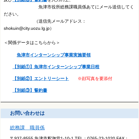
魚津市役所総務課職員係あてにメール送信してく
ださい。
（送信先メールアドレス：
shokuin@city.uozu.lg.jp）
＜関係データはこちらから＞
魚津市インターンシップ事業実施要領
【別紙①】魚津市インターンシップ事業日程
【別紙②】エントリーシート
※顔写真を要添付
【別紙③】誓約書
お問い合わせは
総務課 職員係
〒937-8555 魚津市釈迦堂1-10-1
TEL：
0765-23-1020
FAX：