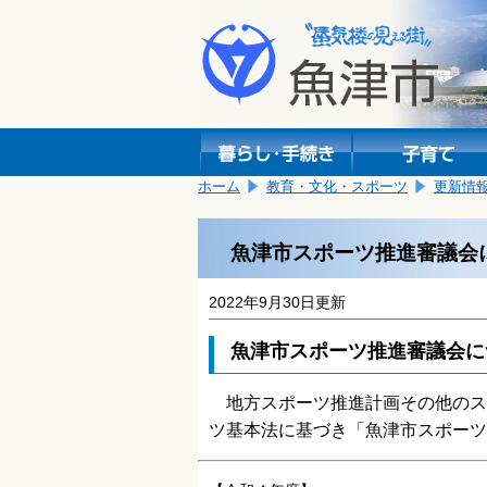
本
こ
文
こ
へ
か
移
ら
動
本
し
文
ま
で
す。
す。
ホーム
教育・文化・スポーツ
更新情
魚津市スポーツ推進審議会
2022年9月30日更新
魚津市スポーツ推進審議会に
地方スポーツ推進計画その他のス
ツ基本法に基づき「魚津市スポーツ