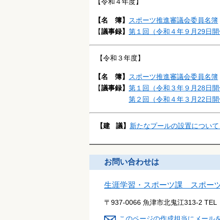
【令和４年度】
【名 簿】
スポーツ推進審議会委員名簿
【
議事録】
第１回（令和４年９月29日開
【令和３年度】
【名 簿】
スポーツ推進審議会委員名簿
【
議事録】
第１回（令和３年９月28日開
第２回（令和４年３月22日開
【建 議】
新たなプールの設置について（
お問い合わせは
生涯学習・スポーツ課 スポー
〒937-0066 魚津市北鬼江313-2
TEL
このページの作成担当にメール