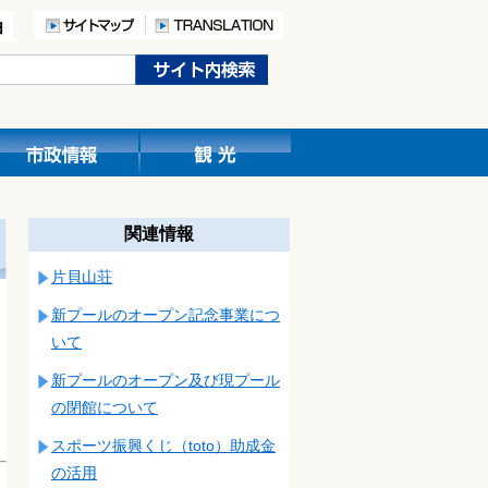
関連情報
片貝山荘
新プールのオープン記念事業につ
いて
新プールのオープン及び現プール
の閉館について
スポーツ振興くじ（toto）助成金
の活用