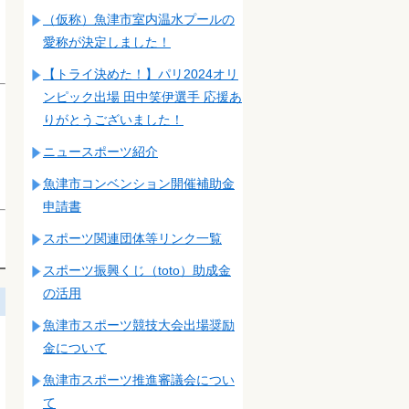
（仮称）魚津市室内温水プールの
愛称が決定しました！
【トライ決めた！】パリ2024オリ
ンピック出場 田中笑伊選手 応援あ
りがとうございました！
ニュースポーツ紹介
魚津市コンベンション開催補助金
申請書
スポーツ関連団体等リンク一覧
スポーツ振興くじ（toto）助成金
の活用
魚津市スポーツ競技大会出場奨励
金について
魚津市スポーツ推進審議会につい
て