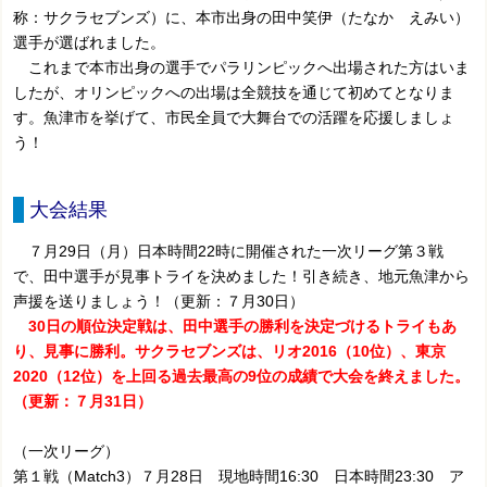
称：サクラセブンズ）に、本市出身の田中笑伊（たなか えみい）
選手が選ばれました。
これまで本市出身の選手でパラリンピックへ出場された方はいま
したが、オリンピックへの出場は全競技を通じて初めてとなりま
す。魚津市を挙げて、市民全員で大舞台での活躍を応援しましょ
う！
大会結果
７月29日（月）日本時間22時に開催された一次リーグ第３戦
で、田中選手が見事トライを決めました！引き続き、地元魚津から
声援を送りましょう！（更新：７月30日）
30日の順位決定戦は、田中選手の勝利を決定づけるトライもあ
り、見事に勝利。サクラセブンズは、リオ2016（10位）、東京
2020（12位）を上回る過去最高の9位の成績で大会を終えました。
（更新：７月31日）
（一次リーグ）
第１戦（Match3）７月28日 現地時間16:30 日本時間23:30 ア