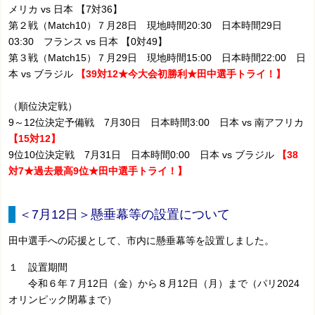
メリカ vs 日本
【7対36】
第２戦（Match10）７月28日 現地時間20:30 日本時間29日
03:30 フランス vs 日本
【0対49】
第３戦（Match15）７月29日 現地時間15:00 日本時間22:00 日
本 vs ブラジル
【39対12★今大会初勝利★田中選手トライ！】
（順位決定戦）
9～12位決定予備戦
7月30日 日本時間3:00 日本 vs 南アフリカ
【15対12
】
9位10位決定戦 7月31
日 日本時間0:00 日本 vs ブラジル
【38
対7★過去最高9位★田中選手トライ！
】
＜7月12日＞懸垂幕等の設置について
田中選手への応援として、市内に懸垂幕等を設置しました。
１ 設置期間
令和６年７月12日（金）から８月12日（月）まで（パリ2024
オリンピック閉幕まで）