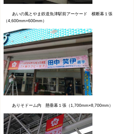
あいの風とやま鉄道魚津駅前アーケード 横断幕１張
（4,600mm×600mm）
ありそドーム内 懸垂幕１張（1,700mm×8,700mm）