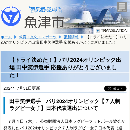
本
こ
文
togg
navi
こ
へ
か
移
ら
動
本
し
ホーム
教育・文化・スポーツ
更新情報
【トライ決めた！】パリ
文
ま
2024オリンピック出場 田中笑伊選手 応援ありがとうございました！
で
す。
す。
【トライ決めた！】パリ2024オリンピック出
場 田中笑伊選手 応援ありがとうございまし
た！
2024年7月31日更新
田中笑伊選手 パリ2024オリンピック【７人制
ラグビー女子】日本代表選出について
７月４日（木）、公益財団法人日本ラグビーフットボール協会が
発表したパリ2024オリンピック７人制ラグビー女子日本代表（通