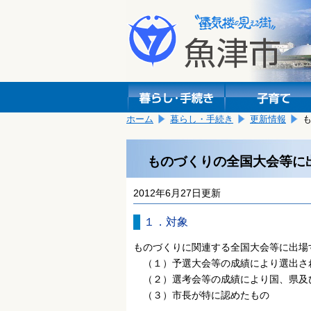
本
こ
文
こ
へ
か
移
ら
動
本
し
文
ま
で
す。
す。
ホーム
暮らし・手続き
更新情報
ものづくりの全国大会等に
2012年6月27日更新
１．対象
ものづくりに関連する全国大会等に出場
（１）予選大会等の成績により選出さ
（２）選考会等の成績により国、県及
（３）市長が特に認めたもの