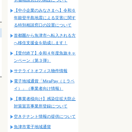
【中小企業のみなさまへ】令和６
年能登半島地震による災害に関す
る特別相談窓口の設置について
首都圏から魚津市へ転入される方
へ移住支援金を助成します！
【受付終了】令和４年度魚旅キャ
ンペーン（第３弾）
サテライトオフィス物件情報
電子地域通貨「MiraPay（ミラペ
イ）」（事業者向け情報）
【事業者様向け】感染症拡大防止
対策宣言事業所登録について
空きテナント情報の提供について
魚津市電子地域通貨