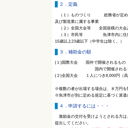
２．定義
（１）ものづくり 総務省が定める日
及び製造業に属する事業
（２）全国大会等 全国規模の大会
（３）市民等 魚津市内に住所を有
15歳以上23歳以下（中学生は除く。）
３．補助金の額
(１)国際大会 国外で開催されるもの １
国内で開催されるもの １人
(２)全国大会 １人につき8,000円（高
※複数の者が出場する場合は、８万円を
※魚津市が別に定める規定に基づく派遣
４．申請するには・・・
激励金の交付を受けようとされる方は、
提出してください。