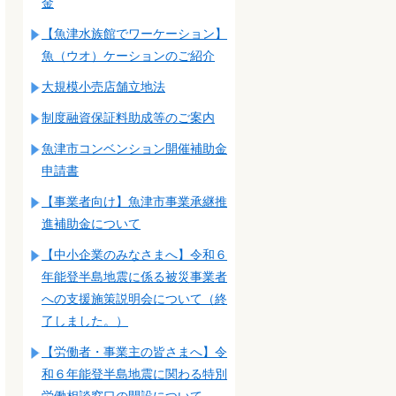
金
【魚津水族館でワーケーション】
魚（ウオ）ケーションのご紹介
大規模小売店舗立地法
制度融資保証料助成等のご案内
魚津市コンベンション開催補助金
申請書
【事業者向け】魚津市事業承継推
進補助金について
【中小企業のみなさまへ】令和６
年能登半島地震に係る被災事業者
への支援施策説明会について（終
了しました。）
【労働者・事業主の皆さまへ】令
和６年能登半島地震に関わる特別
労働相談窓口の開設について