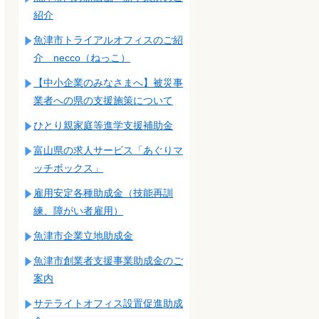
紹介
魚津市トライアルオフィスのご紹
介 necco（ねっこ）
【中小企業のみなさまへ】被災事
業者への県の支援施策について
ひとり親家庭等進学支援補助金
富山県の求人サービス「あぐりマ
ッチボックス」
雇用安定各種助成金（技能再訓
練、障がい者雇用）
魚津市企業立地助成金
魚津市創業者支援事業助成金のご
案内
サテライトオフィス設置促進助成