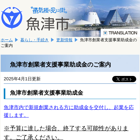
本
こ
文
こ
へ
か
移
ら
動
本
し
ホーム
暮らし・手続き
更新情報
魚津市創業者支援事業助成金の
文
ま
ご案内
で
す。
す。
魚津市創業者支援事業助成金のご案内
2025年4月1日更新
魚津市創業者支援事業助成金
魚津市内で新規創業される方に助成金を交付し、起業を応
援します。
※予算に達した場合、終了する可能性がありま
す。ご了承ください。