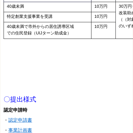
40歳未満
10万円
30万
改装助
特定創業支援事業を受講
10万円
（（対
のいず
40歳未満で市外からの居住誘導区域
10万円
での住民登録（UIJターン助成金）
〇提出様式
認定申請時
・
認定申請書
・
事業計画書