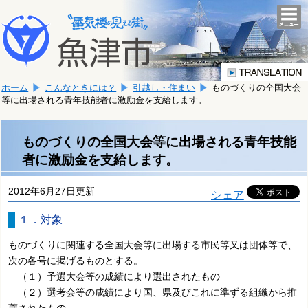
本
こ
文
togg
navi
こ
へ
か
移
ら
動
本
し
ホーム
こんなときには？
引越し・住まい
ものづくりの全国大会
文
ま
等に出場される青年技能者に激励金を支給します。
で
す。
す。
ものづくりの全国大会等に出場される青年技能
者に激励金を支給します。
2012年6月27日更新
シェア
１．対象
ものづくりに関連する全国大会等に出場する市民等又は団体等で、
次の各号に掲げるものとする。
（１）予選大会等の成績により選出されたもの
（２）選考会等の成績により国、県及びこれに準ずる組織から推