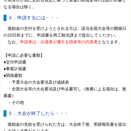
※魚津市が別に定める規定に基づく派遣の助成金等の支給の対象と
なる場合は除く。
４．申請するには・・・
激励金の交付を受けようとされる方は、該当全国大会等の開催日
の10日前までに、申請書を商工観光課まで提出してください。
なお、
申請者は、出場者が属する団体等の代表者
となります。
【申請に必要な書類】
●交付申請書
●事業計画書
●関係書類
・予選大会の大会要項及び成績表
・全国大会等の大会要項及び申込書写し（推薦による場合は、推
薦書）
・その他
５．大会が終了したら・・・
激励金の支給を受けられた方は、大会終了後、実績報告書を提出
して頂く必要があります。