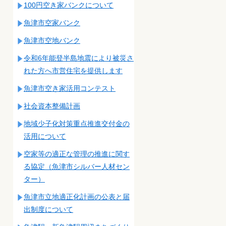
100円空き家バンクについて
魚津市空家バンク
魚津市空地バンク
令和6年能登半島地震により被災さ
れた方へ市営住宅を提供します
魚津市空き家活用コンテスト
社会資本整備計画
地域少子化対策重点推進交付金の
活用について
空家等の適正な管理の推進に関す
る協定（魚津市シルバー人材セン
ター）
魚津市立地適正化計画の公表と届
出制度について