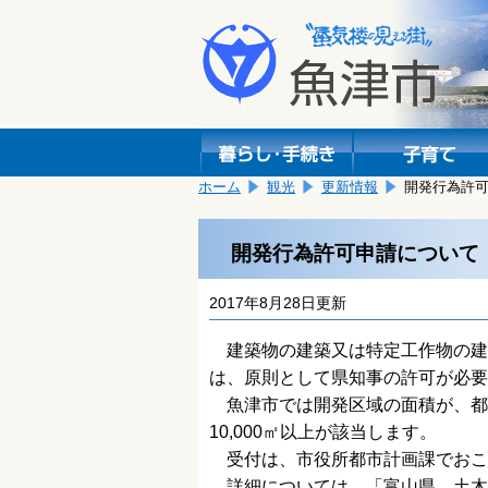
本
こ
文
こ
へ
か
移
ら
動
本
し
文
ま
で
す。
す。
ホーム
観光
更新情報
開発行為許
開発行為許可申請について
2017年8月28日更新
建築物の建築又は特定工作物の建
は、原則として県知事の許可が必要
魚津市では開発区域の面積が、都市
10,000㎡以上が該当します。
受付は、市役所都市計画課でおこ
詳細については、「富山県 土木