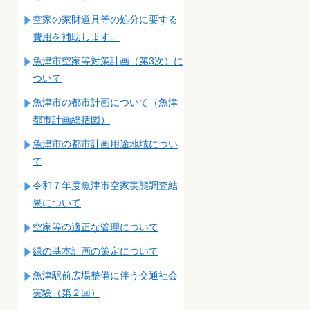
空家の家財道具等の処分に要する
費用を補助します。
魚津市空家等対策計画（第3次）に
ついて
魚津市の都市計画について（魚津
都市計画総括図）
魚津市の都市計画用途地域につい
て
令和７年度魚津市空家実態調査結
果について
空家等の適正な管理について
緑の基本計画の策定について
魚津駅前広場整備に伴う交通社会
実験（第２回）