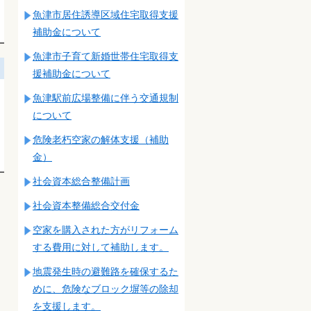
魚津市居住誘導区域住宅取得支援
補助金について
魚津市子育て新婚世帯住宅取得支
援補助金について
魚津駅前広場整備に伴う交通規制
について
危険老朽空家の解体支援（補助
金）
社会資本総合整備計画
社会資本整備総合交付金
空家を購入された方がリフォーム
する費用に対して補助します。
地震発生時の避難路を確保するた
めに、危険なブロック塀等の除却
を支援します。