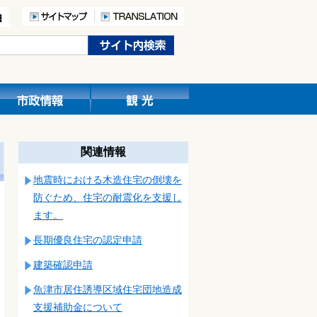
関連情報
地震時における木造住宅の倒壊を
防ぐため、住宅の耐震化を支援し
ます。
長期優良住宅の認定申請
建築確認申請
魚津市居住誘導区域住宅団地造成
支援補助金について