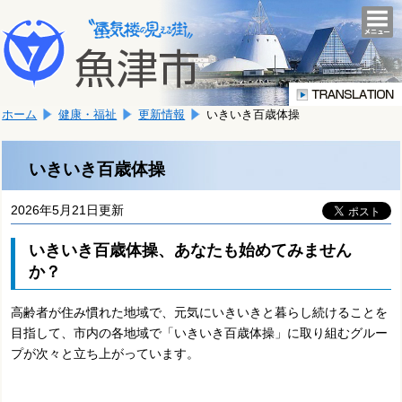
本
こ
文
togg
navi
こ
へ
か
移
ら
動
本
し
ホーム
健康・福祉
更新情報
いきいき百歳体操
文
ま
で
す。
す。
いきいき百歳体操
2026年5月21日更新
いきいき百歳体操、あなたも始めてみません
か？
高齢者が住み慣れた地域で、元気にいきいきと暮らし続けることを
目指して、市内の各地域で「いきいき百歳体操」に取り組むグルー
プが次々と立ち上がっています。