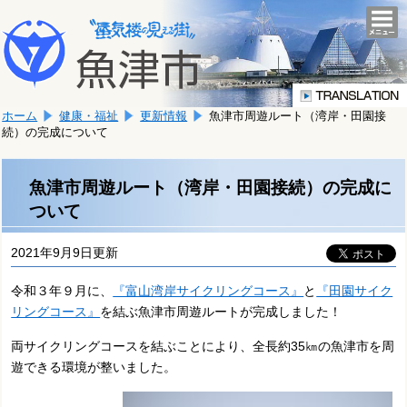
本
こ
文
togg
navi
こ
へ
か
移
ら
動
本
し
ホーム
健康・福祉
更新情報
魚津市周遊ルート（湾岸・田園接
文
ま
続）の完成について
で
す。
す。
魚津市周遊ルート（湾岸・田園接続）の完成に
ついて
2021年9月9日更新
令和３年９月に、
『富山湾岸サイクリングコース』
と
『田園サイク
リングコース』
を結ぶ魚津市周遊ルートが完成しました！
両サイクリングコースを結ぶことにより、全長約35㎞の魚津市を周
遊できる環境が整いました。