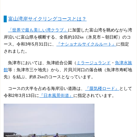
富山湾岸サイクリングコースとは？
「世界で最も美しい湾クラブ」
に加盟した富山湾を眺めながら湾
岸沿いに富山県を横断する、全長約102㎞（氷見市～朝日町）のコ
ース。令和3年5月31日に、
『ナショナルサイクルルート』
に指定
されました。
魚津市においては、魚津総合公園（
ミラージュランド
・
魚津水族
館
等：魚津市三ケ地先）から、片貝川河口の落合橋（魚津市寿町地
先）を結ぶ、約8.2㎞のコースとなっています。
コースの大半を占める海岸沿い道路は、
『蜃気楼ロード』
として
令和2年3月13日に
『日本風景街道』
に指定されています。