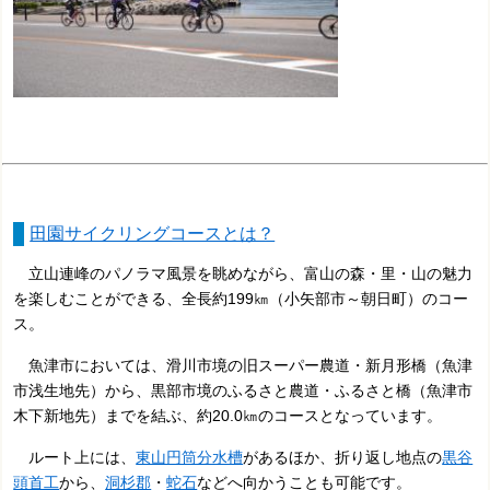
田園サイクリングコースとは？
立山連峰のパノラマ風景を眺めながら、富山の森・里・山の魅力
を楽しむことができる、全長約199㎞（小矢部市～朝日町）のコー
ス。
魚津市においては、滑川市境の旧スーパー農道・新月形橋（魚津
市浅生地先）から、黒部市境のふるさと農道・ふるさと橋（魚津市
木下新地先）までを結ぶ、約20.0㎞のコースとなっています。
ルート上には、
東山円筒分水槽
があるほか、折り返し地点の
黒谷
頭首工
から、
洞杉郡
・
蛇石
などへ向かうことも可能です。