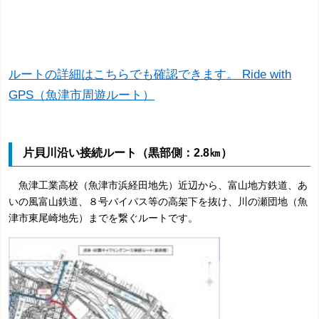
ルートの詳細はこちらでも確認できます。 Ride with
GPS（魚津市周遊ルート）
片貝川沿い接続ルート（黒部側：2.8㎞）
魚津工業高校（魚津市浜経田地先）近辺から、富山地方鉄道、あ
いの風富山鉄道、８号バイパス等の高架下を抜け、川の瀬団地（魚
津市東尾崎地先）までを繋ぐルートです。