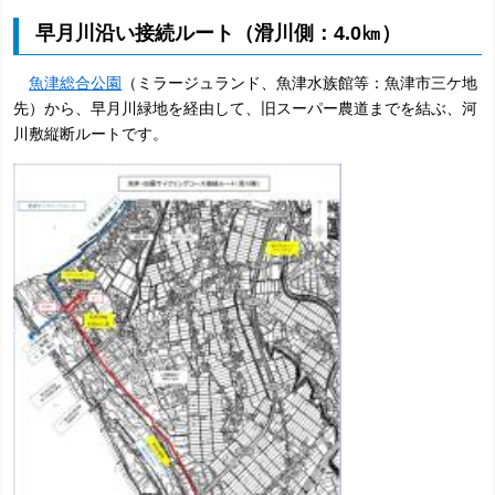
早月川沿い接続ルート（滑川側：4.0㎞）
魚津総合公園
（ミラージュランド、魚津水族館等：魚津市三ケ地
先）から、早月川緑地を経由して、旧スーパー農道までを結ぶ、河
川敷縦断ルートです。