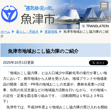
本
こ
文
togg
navi
こ
へ
か
移
ら
動
本
し
ホーム
暮らし・手続き
更新情報
魚津市地域おこし協力隊のご紹
文
ま
介
で
す。
す。
魚津市地域おこし協力隊のご紹介
2025年10月1日更新
「地域おこし協力隊」とは人口減少や高齢化等の進行が著しい地
方において、都市地域から人材を受け入れ、地域ブランドや地場産
品の開発・販売・PR等の地域おこしの支援や、農林水産業への従
事、住民の生活支援などの地域協力活動を行いながら、その地域へ
の定住・定着を図る取り組みです。（活動期間は１年以上３年以
下）
魚津市では、平成28年度より地域おこし協力隊の受け入れを開始