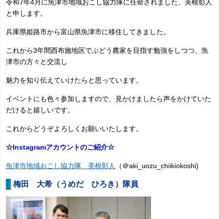
令和7年4月に魚津市地域おこし協力隊に任命されました、美根彰人
と申します。
兵庫県姫路市から富山県魚津市に移住してきました。
これから3年間西布施地区でぶどう農家を目指す勉強をしつつ、魚
津市の方々と交流し
魅力を知り伝えていけたらと思っています。
イベントにも色々参加しますので、見かけましたら声をかけていた
だけると嬉しいです。
これからどうぞよろしくお願いいたします。
☆Instagramアカウントのご紹介☆
魚津市地域おこし協力隊 美根彰人
（＠aki_uozu_chiikiokoshi)
梅田 大希
（うめだ ひろき）隊員