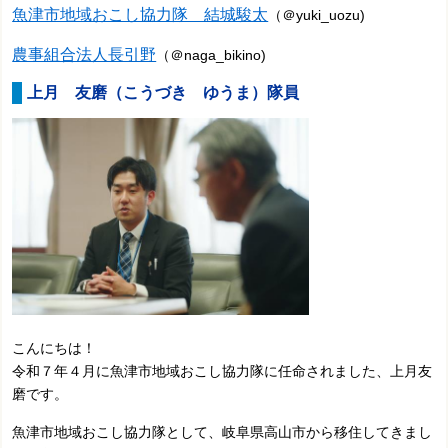
魚津市地域おこし協力隊 結城駿太
（＠
yuki_uozu
)
農事組合法人長引野
（＠naga_bikino)
上月 友磨（こうづき ゆうま）隊員
こんにちは！
令和７年４月に魚津市地域おこし協力隊に任命されました、上月友
磨です。
魚津市地域おこし協力隊として、岐阜県高山市から移住してきまし