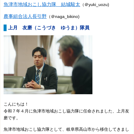
魚津市地域おこし協力隊 結城駿太
（＠
yuki_uozu
)
農事組合法人長引野
（＠naga_bikino)
上月 友磨（こうづき ゆうま）隊員
こんにちは！
令和７年４月に魚津市地域おこし協力隊に任命されました、上月友
磨です。
魚津市地域おこし協力隊として、岐阜県高山市から移住してきまし