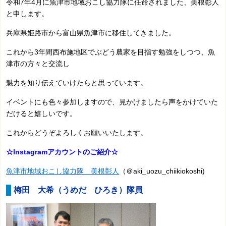
令和7年4月に魚津市地域おこし協力隊に任命されました、美根彰人
と申します。
兵庫県姫路市から富山県魚津市に移住してきました。
これから3年間西布施地区でぶどう農家を目指す勉強をしつつ、魚
津市の方々と交流し
魅力を知り伝えていけたらと思っています。
イベントにも色々参加しますので、見かけましたら声をかけていた
だけると嬉しいです。
これからどうぞよろしくお願いいたします。
☆Instagramアカウントのご紹介☆
魚津市地域おこし協力隊 美根彰人
（＠aki_uozu_chiikiokoshi)
梅田 大希
（うめだ ひろき）隊員