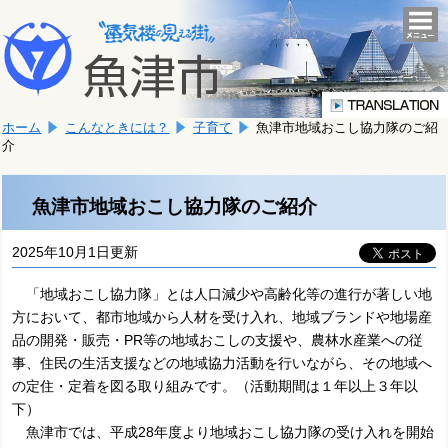
本
こ
文
togg
navi
こ
へ
か
移
ら
動
本
し
ホーム
こんなときには？
子育て
魚津市地域おこし協力隊のご紹
文
ま
介
で
す。
す。
魚津市地域おこし協力隊のご紹介
2025年10月1日更新
「地域おこし協力隊」とは人口減少や高齢化等の進行が著しい地
方において、都市地域から人材を受け入れ、地域ブランドや地場産
品の開発・販売・PR等の地域おこしの支援や、農林水産業への従
事、住民の生活支援などの地域協力活動を行いながら、その地域へ
の定住・定着を図る取り組みです。（活動期間は１年以上３年以
下）
魚津市では、平成28年度より地域おこし協力隊の受け入れを開始