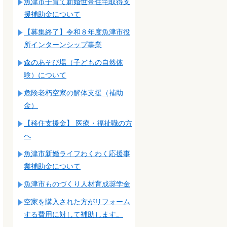
魚津市子育て新婚世帯住宅取得支
援補助金について
【募集終了】令和８年度魚津市役
所インターンシップ事業
森のあそび場（子どもの自然体
験）について
危険老朽空家の解体支援（補助
金）
【移住支援金】 医療・福祉職の方
へ
魚津市新婚ライフわくわく応援事
業補助金について
魚津市ものづくり人材育成奨学金
空家を購入された方がリフォーム
する費用に対して補助します。