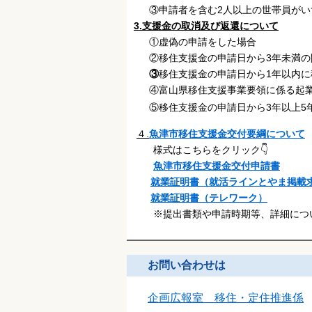
③申請者を含む2人以上の世帯員がいず
3.支援金の取消及び返還について
①虚偽の申請をした場合
②移住支援金の申請日から3年未満
③
移住支援金の申請日から1年以内
④富山県移住支援事業要領に係る起業
⑤移住支援金の申請日から3年以上5
４.
魚津市移住支援金交付要綱について
様式はこちらをクリック👇
魚津市移住支援金交付申請書
就業証明書（就活ラインとやま掲載
就業証明書（テレワーク）
※提出書類や申請時期等、詳細につ
お問い合わせは
企画広報室 移住・定住推進係