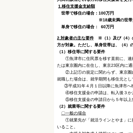
1.移住支援金支給額
世帯で移住の場合：100万円
※18歳未満の世帯員を帯同して
単身で移住の場合： 60万円
2.対象者の主な要件
※（1）及び（4
方が対象。ただし、単身世帯は、（4）
（1）移住等に関する要件
①魚津市に住民票を移す直前に、連続し
たは東京圏内に在住し、東京23区内に
②上記①の規定に関わらず、東京圏内に
就職した場合は、就学期間も移住元とし
③平成31年４月１日以降に魚津市へ
④移住支援金の申請は、転入後３か月
⑤移住支援金の申請日から５年以上魚
（2）就業等に関する要件
〇一般の場合
①就業先が「就活ラインとやま」に掲
いること。