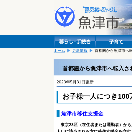
本
こ
文
こ
へ
か
移
ら
動
本
し
文
ま
で
す。
す。
ホーム
更新情報
首都圏から魚津市へ
首都圏から魚津市へ転入さ
2023年5月31日更新
お子様一人につき10
魚津市移住支援金
東京23区（在住者または通勤者）か
人口に該当される方に移住支援金を交付