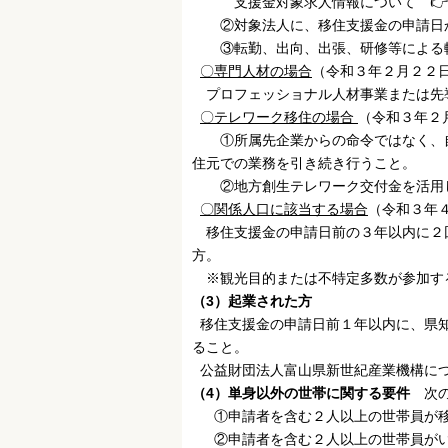
支援金対象求人情報について 
②対象法人に、移住支援金の申請日か
③転勤、出向、出張、研修等による
〇専門人材の場合
（令和３年２月２２
プロフェッショナル人材事業または先
〇テレワーク移住の場合
（令和３年２
①所属先企業からの命令ではなく、自
住元での業務を引き続き行うこと。
②地方創生テレワーク交付金を活用し
〇関係人口に該当する場合
（令和３年
移住支援金の申請日前の３年以内に２
方。
※観光目的または不特定多数が参加す
（3）起業された方
移住支援金の申請日前１年以内に、県知
ること。
公益財団法人富山県新世紀産業機構に
（4）単身以外の世帯に関する要件
次
①申請者を含む２人以上の世帯員が移
②申請者を含む２人以上の世帯員がいず