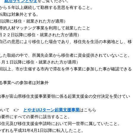

就活ラインとやま
をご覧ください。
ら５年以上継続して勤務する意思を有すること。
転勤は対象外とする。
日以降に移住・就業された方が適用）
導的人材マッチング事業を利用して就業したこと
月２２日以降に移住・就業された方が適用）
己の意思により移住した場合であり、移住先を生活の本拠地とし、移
た取組の中で、所属先企業から移住者に資金提供されていないこと。
４月１日以降に移住・就業された方が適用）
回以上、市が主催する市内で滞在を伴う事業に参加した事が確認できる
る事業への参加者は対象外
事が富山県移住支援事業要領に係る起業支援金の交付決定を受けてい
ついて 👉
とやまUIJターン起業支援事業
はこちら
の要件にすべての要件に該当すること。
住元及び移住支援金申請時において同一世帯に属していたこと。
れも平成31年4月1日以降に転入したこと。