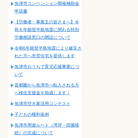
魚津市コンベンション開催補助金
申請書
【労働者・事業主の皆さまへ】令
和６年能登半島地震に関わる特別
労働相談窓口の開設について
令和6年能登半島地震により被災さ
れた方へ市営住宅を提供します
魚津市おうちで育児応援事業につ
いて
首都圏から魚津市へ転入される方
へ移住支援金を助成します！
魚津市空き家活用コンテスト
子どもの権利条例
魚津市周遊ルート（湾岸・田園接
続）の完成について