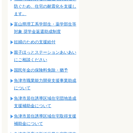
防ぐため、住宅の耐震化を支援し
ます。
富山県理工系学部生・薬学部生等
対象 奨学金返還助成制度
妊婦のための支援給付
親子ほっとステーションあいあい
にご相談ください
国民年金の保険料免除・猶予
魚津市職業能力開発支援事業助成
について
魚津市居住誘導区域住宅団地造成
支援補助金について
魚津市居住誘導区域住宅取得支援
補助金について