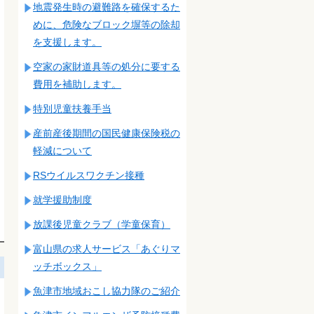
地震発生時の避難路を確保するた
めに、危険なブロック塀等の除却
を支援します。
空家の家財道具等の処分に要する
費用を補助します。
特別児童扶養手当
産前産後期間の国民健康保険税の
軽減について
RSウイルスワクチン接種
就学援助制度
放課後児童クラブ（学童保育）
富山県の求人サービス「あぐりマ
ッチボックス」
魚津市地域おこし協力隊のご紹介