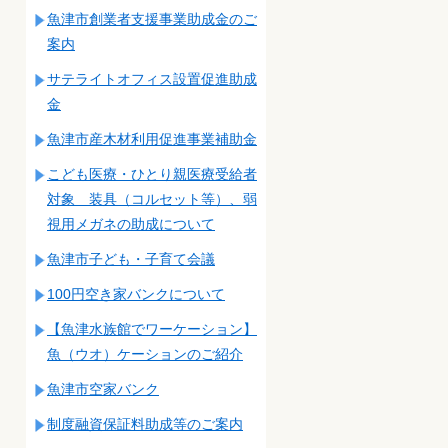
魚津市創業者支援事業助成金のご
案内
サテライトオフィス設置促進助成
金
魚津市産木材利用促進事業補助金
こども医療・ひとり親医療受給者
対象 装具（コルセット等）、弱
視用メガネの助成について
魚津市子ども・子育て会議
100円空き家バンクについて
【魚津水族館でワーケーション】
魚（ウオ）ケーションのご紹介
魚津市空家バンク
制度融資保証料助成等のご案内