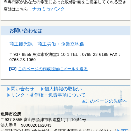
※専門家があなたの希望にあった改修計画をご提案してくれる空き
ナカミセバンク
店舗はこちら→
お問い合わせは
商工観光課 商工労働・企業立地係
〒937-8555 魚津市釈迦堂1-10-1
TEL：
0765-23-6195
FAX：
0765-23-1060
このページの作成担当にメールを送る
問い合わせ
個人情報の取扱い
リンク・著作権・免責事項について
このページの先頭へ
魚津市役所
〒937-8555 富山県魚津市釈迦堂1丁目10番1号
法人番号：9000020162043
お電話でのお問い合わせは、各課直通電話をお使いください （
窓口