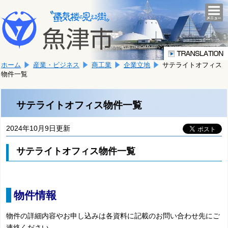
本
こ
文
togg
navi
こ
へ
か
移
ら
動
本
し
ホーム
産業・ビジネス
商工業
企業立地
サテライトオフィス
文
ま
物件一覧
で
す。
す。
サテライトオフィス物件一覧
2024年10月9日更新
サテライトオフィス物件一覧
物件情報
物件の詳細内容やお申し込みは各資料に記載のお問い合わせ先にご
連絡ください。