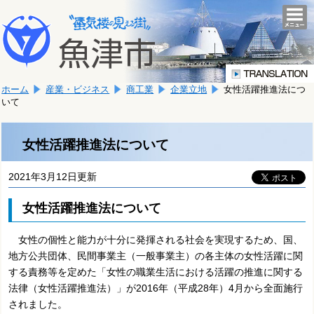
本
こ
文
togg
navi
こ
へ
か
移
ら
動
本
し
ホーム
産業・ビジネス
商工業
企業立地
女性活躍推進法につ
文
ま
いて
で
す。
す。
女性活躍推進法について
2021年3月12日更新
女性活躍推進法について
女性の個性と能力が十分に発揮される社会を実現するため、国、
地方公共団体、民間事業主（一般事業主）の各主体の女性活躍に関
する責務等を定めた「女性の職業生活における活躍の推進に関する
法律（女性活躍推進法）」が2016年（平成28年）4月から全面施行
されました。