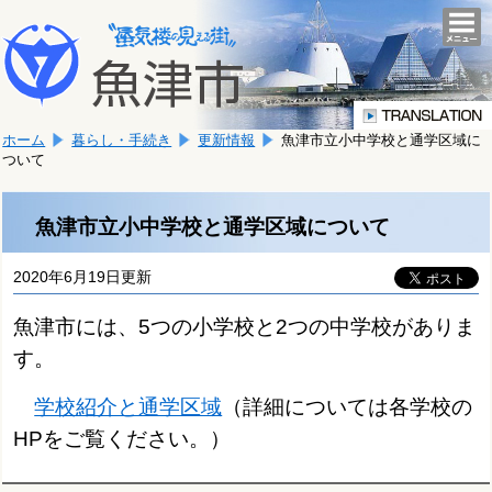
本
こ
文
togg
navi
こ
へ
か
移
ら
動
本
し
ホーム
暮らし・手続き
更新情報
魚津市立小中学校と通学区域に
文
ま
ついて
で
す。
す。
魚津市立小中学校と通学区域について
2020年6月19日更新
魚津市には、5つの小学校と2つの中学校がありま
す。
学校紹介と通学区域
（詳細については各学校の
HPをご覧ください。）