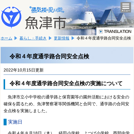
本
こ
文
togg
navi
こ
へ
か
移
ら
動
本
し
ホーム
暮らし・手続き
更新情報
令和４年度通学路合同安全点検
文
ま
で
す。
す。
令和４年度通学路合同安全点検
2022年10月15日更新
令和４年度通学路合同安全点検の実施について
魚津市立小中学校の通学路と保育園等の園外活動における安全の
確保を図るため、魚津警察署等関係機関と合同で、通学路の合同安
全点検を実施しました。
実施日
令和４年８月18日（木）
経田小学校、
よつば小学校、
西部中学