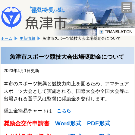
本
こ
文
togg
navi
こ
へ
か
移
ら
動
本
し
ホーム
更新情報
魚津市スポーツ競技大会出場奨励金について
文
ま
で
す。
す。
魚津市スポーツ競技大会出場奨励金について
2023年4月1日更新
本市のスポーツ振興と競技力向上を図るため、アマチュア
スポーツ大会として実施される、
国際大会や全国大会等に
出場される選手又は監督に奨励金を交付します。
奨励金簡易チャートは
こちら
奨励金交付申請書
Word形式
PDF形式