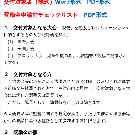
交付対象者（様式）
Word形式
PDF形式
奨励金申請前チェックリスト
PDF形式
１．交付対象となる大会
（親善、交歓及びレクリエーションを
目的とするもの及び記録会を除く）
(1) 国際大会
(2) 全国大会
(3) ブロック大会（児童生徒のみ。北信越等の規模で開催され
る大会）
２ 交付対象となる方
予選大会等の成績により選出された方又は国、県及びこれに準ず
る組織から推薦された方で、
魚津市内に居住し、交付対象となる大
会に出場した選手又は監督（※）。
ただし、職業として当該競技を行う方は除きます。
※大会要項等に監督に関する規定がある、または主催者や県協会等
からの要請に基づき監督として参加する方に限ります。
３ 奨励金の額