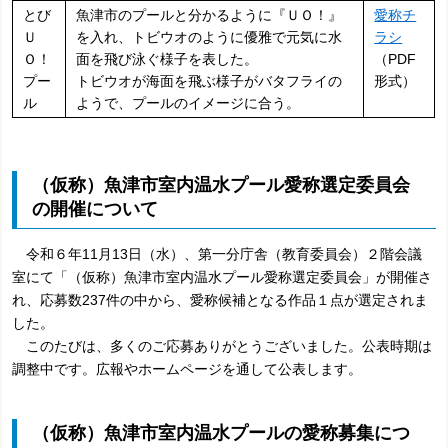
とび
魚津市のプールと分かるように『ＵＯ！』
愛称チ
Ｕ
を入れ、トビウオのように優雅で元気に水
ラシ
Ｏ！
面を飛び泳ぐ様子を表した。
（PDF
プー
トビウオが海面を飛ぶ様子がバタフライの
形式）
ル
ようで、プールのイメージに合う。
（仮称）魚津市室内温水プール愛称選定委員会
の開催について
令和６年11月13日（水）、第一分庁舎（教育委員会）２階会議
室にて「（仮称）魚津市室内温水プール愛称選定委員会」が開催さ
れ、応募数237件の中から、愛称候補となる作品１点が選定されま
した。
このたびは、多くのご応募ありがとうございました。公表時期は
調整中です。広報やホームページを通して公表します。
（仮称）魚津市室内温水プールの愛称募集につ