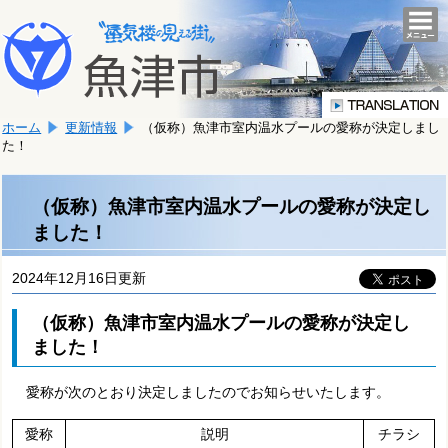
本
こ
文
togg
navi
こ
へ
か
移
ら
動
本
し
ホーム
更新情報
（仮称）魚津市室内温水プールの愛称が決定しまし
文
ま
た！
で
す。
す。
（仮称）魚津市室内温水プールの愛称が決定し
ました！
2024年12月16日更新
（仮称）魚津市室内温水プールの愛称が決定し
ました！
愛称が次のとおり決定しましたのでお知らせいたします。
愛称
説明
チラシ