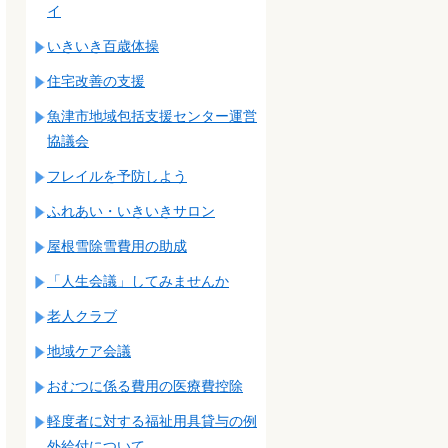
イ
いきいき百歳体操
住宅改善の支援
魚津市地域包括支援センター運営
協議会
フレイルを予防しよう
ふれあい・いきいきサロン
屋根雪除雪費用の助成
「人生会議」してみませんか
老人クラブ
地域ケア会議
おむつに係る費用の医療費控除
軽度者に対する福祉用具貸与の例
外給付について