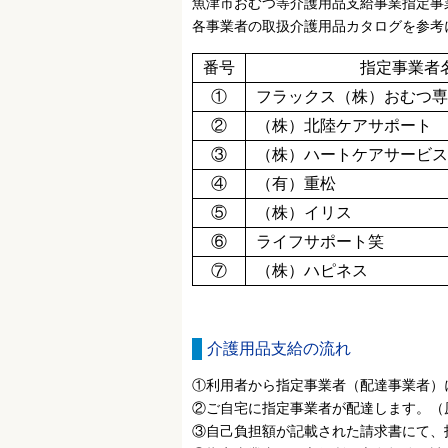
魚津市おむつ等介護用品支給事業指定事
各事業者の取扱介護用品カタログを参考
番号
指定事業者
①
フラックス（株）おむつ専
②
（株）北陸ケアサポート
③
（株）ハートケアサービス
④
（有）重松
⑤
（株）イリス
⑥
ライフサポート笑
⑦
（株）ハピネス
介護用品支給の流れ
①利用者から指定事業者（配達事業者）
②ご自宅に指定事業者が配達します。（
③自己負担額が記載された請求書にて、