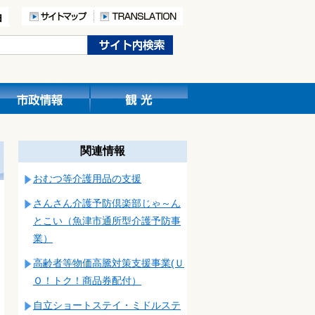
関連情報
おむつ等介護用品の支援
さんさん介護予防倶楽部じゃ～ん
とこい（魚津市通所型介護予防事
業）
高齢者等物価高騰対策支援事業(Ｕ
Ｏ！トク！商品券配付）
自立ショートステイ・ミドルステ