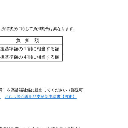
、所得状況に応じて負担割合は異なります。
負 担 額
担基準額の１割に相当する額
担基準額の４割に相当する額
号）を高齢福祉係に提出してください（郵送可）
】
おむつ等介護用品支給新申請書【PDF】