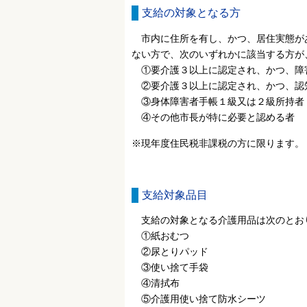
支給の対象となる方
市内に住所を有し、かつ、居住実態が
ない方で、次のいずれかに該当する方が
①要介護３以上に認定され、かつ、障
②要介護３以上に認定され、かつ、認知
③身体障害者手帳１級又は２級所持者
④その他市長が特に必要と認める者
※現年度住民税非課税の方に限ります。
支給対象品目
支給の対象となる介護用品は次のとお
①紙おむつ
②尿とりパッド
③使い捨て手袋
④清拭布
⑤介護用使い捨て防水シーツ