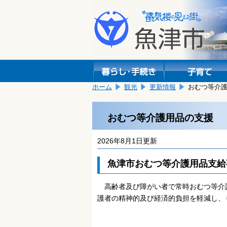
本
こ
文
こ
へ
か
移
ら
動
本
し
文
ま
で
す。
す。
ホーム
観光
更新情報
おむつ等介
おむつ等介護用品の支援
2026年8月1日更新
魚津市おむつ等介護用品支給
高齢者及び障がい者で常時おむつ等介
護者の精神的及び経済的負担を軽減し、