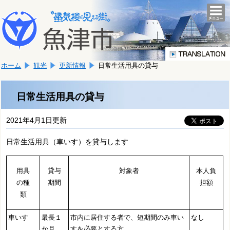
本
こ
文
togg
navi
こ
へ
か
移
ら
動
本
し
ホーム
観光
更新情報
日常生活用具の貸与
文
ま
で
す。
す。
日常生活用具の貸与
2021年4月1日更新
日常生活用具（車いす）を貸与します
用具
貸与
対象者
本人負
の種
期間
担額
類
車いす
最長１
市内に居住する者で、短期間のみ車い
なし
か月
すを必要とする方