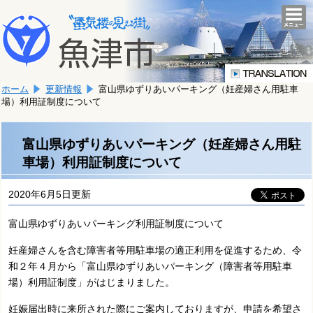
本
こ
文
togg
navi
こ
へ
か
移
ら
動
本
し
ホーム
更新情報
富山県ゆずりあいパーキング（妊産婦さん用駐車
文
ま
場）利用証制度について
で
す。
す。
富山県ゆずりあいパーキング（妊産婦さん用駐
車場）利用証制度について
2020年6月5日更新
富山県ゆずりあいパーキング利用証制度について
妊産婦さんを含む障害者等用駐車場の適正利用を促進するため、令
和２年４月から「富山県ゆずりあいパーキング（障害者等用駐車
場）利用証制度」がはじまりました。
妊娠届出時に来所された際にご案内しておりますが、申請を希望さ