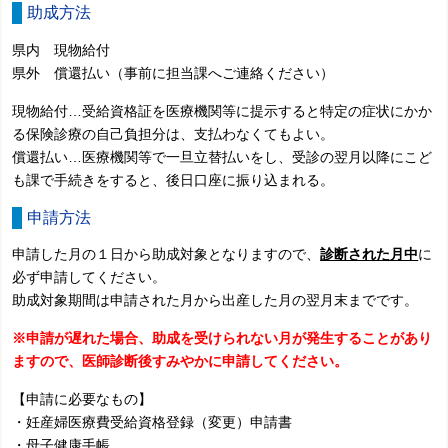
助成方法
県内 現物給付
県外 償還払い（事前に担当課へご連絡ください）
現物給付…受給資格証を医療機関等に提示すると特定の症状にかか
る保険診療の自己負担分は、支払わなくてもよい。
償還払い…医療機関等で一旦立替払いをし、受診の翌月以降にこど
も課で手続きをすると、後日口座に振り込まれる。
申請方法
申請した月の１日から助成対象となりますので、
診断された月中
に
必ず申請してください。
助成対象期間は申請された月から出産した月の翌月末までです。
※申請が遅れた場合、助成を受けられない月が発生することがあり
ますので、医師診断後すみやかに申請してください。
【申請に必要なもの】
・妊産婦医療費受給資格登録（変更）申請書
・母子健康手帳