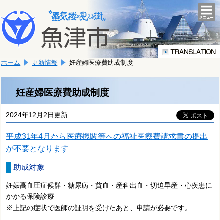
本
こ
文
togg
navi
こ
へ
か
移
ら
動
本
し
ホーム
更新情報
妊産婦医療費助成制度
文
ま
で
す。
す。
妊産婦医療費助成制度
2024年12月2日更新
平成31年4月から医療機関等への福祉医療費請求書の提出
が不要となります
助成対象
妊娠高血圧症候群・糖尿病・貧血・産科出血・切迫早産・心疾患に
かかる保険診療
※上記の症状で医師の証明を受けたあと、申請が必要です。