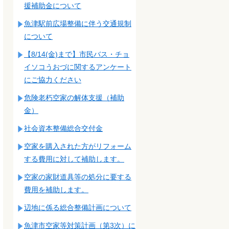
援補助金について
魚津駅前広場整備に伴う交通規制
について
【8/14(金)まで】市民バス・チョ
イソコうおづに関するアンケート
にご協力ください
危険老朽空家の解体支援（補助
金）
社会資本整備総合交付金
空家を購入された方がリフォーム
する費用に対して補助します。
空家の家財道具等の処分に要する
費用を補助します。
辺地に係る総合整備計画について
魚津市空家等対策計画（第3次）に