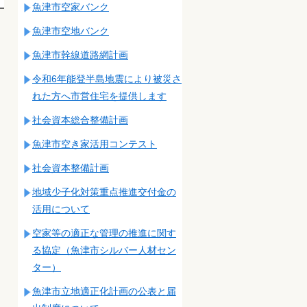
魚津市空家バンク
魚津市空地バンク
魚津市幹線道路網計画
令和6年能登半島地震により被災さ
れた方へ市営住宅を提供します
社会資本総合整備計画
魚津市空き家活用コンテスト
社会資本整備計画
地域少子化対策重点推進交付金の
活用について
空家等の適正な管理の推進に関す
る協定（魚津市シルバー人材セン
ター）
魚津市立地適正化計画の公表と届