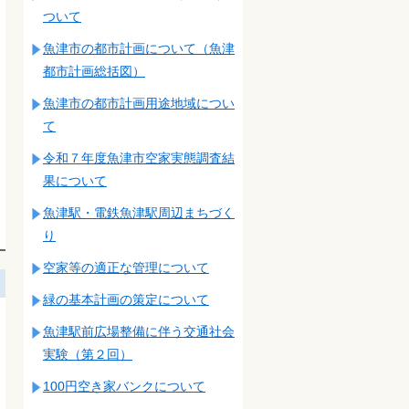
ついて
魚津市の都市計画について（魚津
都市計画総括図）
魚津市の都市計画用途地域につい
て
令和７年度魚津市空家実態調査結
果について
魚津駅・電鉄魚津駅周辺まちづく
り
空家等の適正な管理について
緑の基本計画の策定について
魚津駅前広場整備に伴う交通社会
実験（第２回）
100円空き家バンクについて