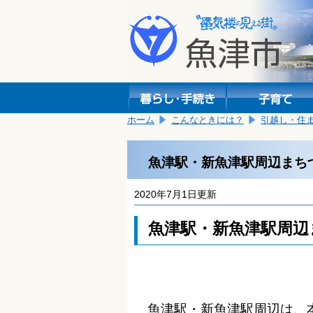
本
こ
文
こ
へ
か
移
ら
動
本
し
文
ま
で
す。
す。
ホーム
こんなときには？
引越し・住
魚津駅・新魚津駅周辺まち
2020年7月1日更新
魚津駅・新魚津駅周辺
魚津駅・新魚津駅周辺は、