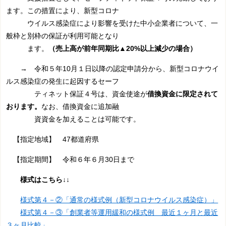
ます。この措置により、新型コロナ
ウイルス感染症により影響を
受けた中小企業者について、一
般枠と別枠の保証が利用可能となり
ます。
（売上高が前年同期比▲20%以上減少の場合）
→ 令和５年10月１日以降の認定申請分から、新型コロナウイ
ルス感染症の発生に起因するセーフ
ティネット保証４号は、資金使途が
借換資金に限定されて
おります。
なお、借換資金に追加融
資資金を加えることは可能です。
【指定地域】 47都道府県
【指定期間】 令和６年６月30日まで
様式はこちら↓↓
様式第４－②「通常の様式例（新型コロナウイルス感染症）」
様式第４－③「創業者等運用緩和の様式例 最近１ヶ月と最近
３ヶ月比較」