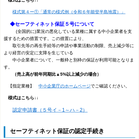
様式はこちら↓↓
様式第４ー①「通常の様式例（令和６年能登半島地震）」
◆セーフティネット保証５号について
(全国的に)業況の悪化している業種に属する中小企業者を支
援するための措置です。この措置により、
取引先等の再生手続等の申請や事業活動の制限、売上減少等に
より経営の安定に支障を生じている
中小企業者について、一般枠と別枠の保証が利用可能となりま
す。
（売上高が前年同期比▲5%以上減少の場合）
【指定業種】
中小企業庁のホームページ
でご確認ください。
様式はこちら↓↓
認定申請書（５号イ－1～ハ－2）
セーフティネット保証の認定手続き