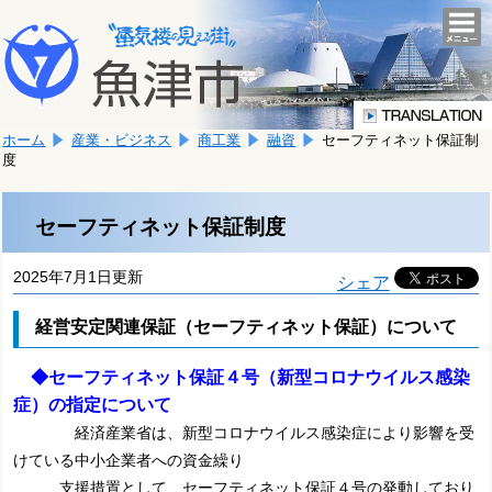
本
こ
文
togg
navi
こ
へ
か
移
ら
動
本
し
ホーム
産業・ビジネス
商工業
融資
セーフティネット保証制
文
ま
度
で
す。
す。
セーフティネット保証制度
2025年7月1日更新
シェア
経営安定関連保証（セーフティネット保証）について
◆セーフティネット保証４号（新型コロナウイルス感染
症）の指定について
経済産業省は、新型コロナウイルス感染症により影響を受
けている中小企業者への資金繰り
支援措置として、
セーフティネット保証４号の発動しており