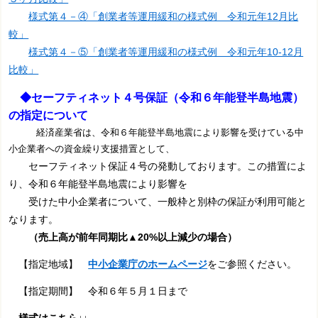
様式第４－④「創業者等運用緩和の様式例 令和元年12月比
較」
様式第４－⑤「創業者等運用緩和の様式例 令和元年10-12月
比較」
◆セーフティネット４号保証（令和６年能登半島地震）
の指定について
経済産業省は、令和６年能登半島地震により影響を受けている中
小企業者への資金繰り支援措置として、
セーフティネット保証４号の発動しております。この措置によ
り、令和６年能登半島地震により影響を
受けた中小企業者について、一般枠と別枠の保証が利用可能と
なります。
（売上高が前年同期比▲20%以上減少の場合）
【指定地域】
中小企業庁のホームページ
をご参照ください。
【指定期間】 令和６年５月１日まで