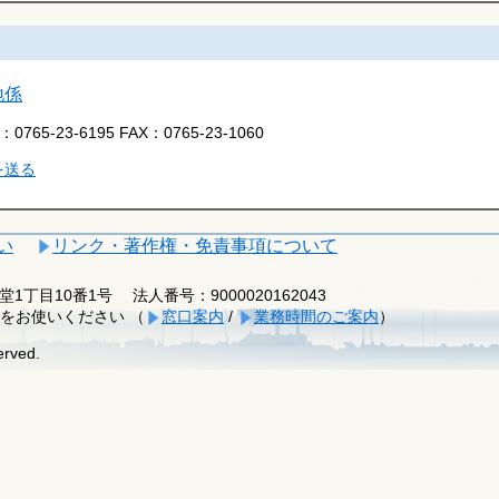
地係
L：
0765-23-6195
FAX：
0765-23-1060
を送る
い
リンク・著作権・免責事項について
釈迦堂1丁目10番1号
法人番号：9000020162043
をお使いください （
窓口案内
/
業務時間のご案内
）
erved.