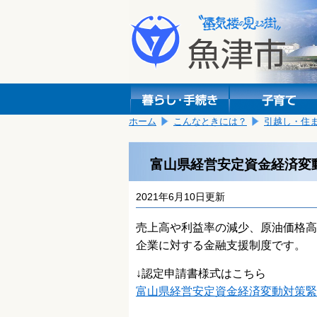
本
こ
文
こ
へ
か
移
ら
動
本
し
文
ま
で
す。
す。
ホーム
こんなときには？
引越し・住
富山県経営安定資金経済変
2021年6月10日更新
売上高や利益率の減少、原油価格高
企業に対する金融支援制度です。
↓認定申請書様式はこちら
富山県経営安定資金経済変動対策緊