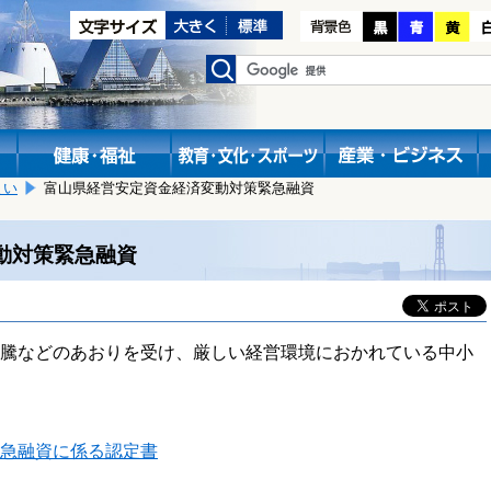
まい
富山県経営安定資金経済変動対策緊急融資
動対策緊急融資
騰などのあおりを受け、厳しい経営環境におかれている中小
急融資に係る認定書