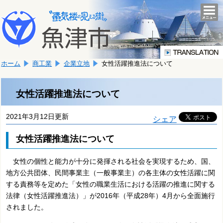
本
こ
文
togg
navi
こ
へ
か
移
ら
動
本
し
ホーム
商工業
企業立地
女性活躍推進法について
文
ま
で
す。
す。
女性活躍推進法について
2021年3月12日更新
シェア
女性活躍推進法について
女性の個性と能力が十分に発揮される社会を実現するため、国、
地方公共団体、民間事業主（一般事業主）の各主体の女性活躍に関
する責務等を定めた「女性の職業生活における活躍の推進に関する
法律（女性活躍推進法）」が2016年（平成28年）4月から全面施行
されました。