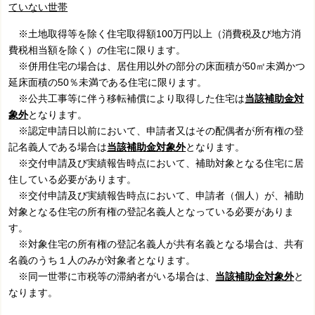
ていない世帯
※土地取得等を除く住宅取得額100万円以上（消費税及び地方消
費税相当額を除く）の住宅に限ります。
※併用住宅の場合は、居住用以外の部分の床面積が50㎡未満かつ
延床面積の50％未満である住宅に限ります。
※公共工事等に伴う移転補償により取得した住宅は
当該
補助金対
象外
となります。
※
認定申請日以前において、申請者又はその配偶者が所有権の登
記名義人である場合は
当該
補助金対象外
となります。
※交付申請及び実績報告時点において、補助対象となる住宅に居
住している必要があります。
※交付申請及び実績報告時点において、申請者（個人）が、補助
対象となる住宅の所有権の登記名義人となっている必要がありま
す。
※対象住宅の所有権の登記名義人が共有名義となる場合は、共有
名義のうち１人のみが対象者となります。
※同一世帯に市税等の滞納者がいる場合は、
当該補助金対象外
と
なります。