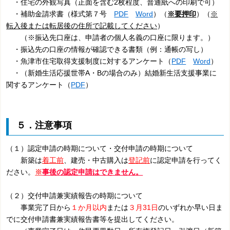
・住宅の外観写真（正面を含む2枚程度、普通紙への印刷で可）
・補助金請求書（様式第７号
PDF
Word
）（
※要押印
）（
※
転入後または
転居後の住所で記載してください
）
（※振込先口座は、申請者の個人名義の口座に限ります。）
・振込先の口座の情報が確認できる書類（例：通帳の写し）
・魚津市住宅取得支援制度に対するアンケート（
PDF
Word
）
・（新婚生活応援世帯A・Bの場合のみ）結婚新生活支援事業に
関するアンケート（
PDF
）
５．注意事項
（１）認定申請の時期について・交付申請の時期について
新築は
着工前
、建売・中古購入は
登記前
に認定申請
を行
ってく
ださい。
※
事後の認定申請はできません。
（２）交付申請兼実績報告の時期について
事業完了日から
１か月以内
または
３月31日
のいずれか早い日ま
でに交付申請書兼実績報告書等を提出してください。