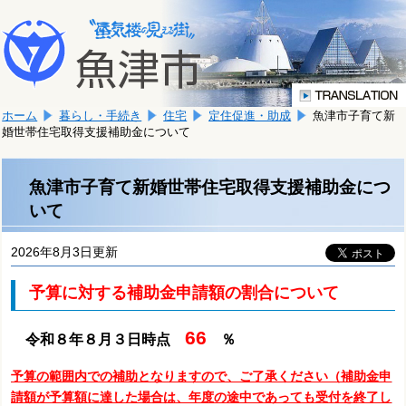
本
こ
文
こ
へ
か
移
ら
動
本
し
ホーム
暮らし・手続き
住宅
定住促進・助成
魚津市子育て新
文
ま
婚世帯住宅取得支援補助金について
で
す。
す。
魚津市子育て新婚世帯住宅取得支援補助金につ
いて
2026年8月3日更新
予算に対する補助金申請額の割合について
66
令和８年８月３日時点
％
予算の範囲内での補助となりますので、ご了承ください（補助金申
請額が予算額に達した場合は、年度の途中であっても受付を終了し