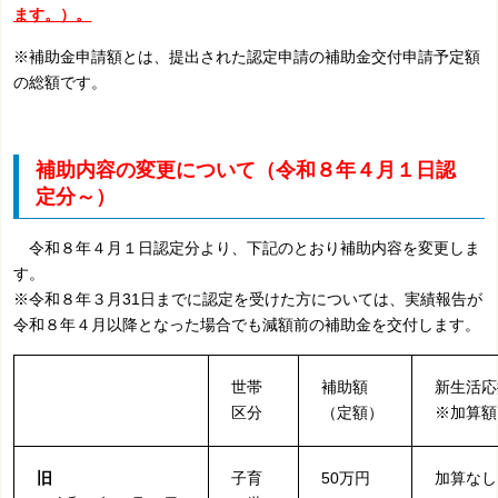
ます。）。
※補助金申請額とは、提出された認定申請の補助金交付申請予定額
の総額です。
補助内容の変更について（令和８年４月１日認
定分～）
令和８年４月１日認定分より、下記のとおり補助内容を変更しま
す。
※
令和８年３月31日までに認定を受けた方については、実績報告が
令和８年４月以降となった場合でも減額前の補助金を交付します。
世帯
補助額
新生活応
区分
（定額）
※加算額
旧
子育
50万円
加算なし