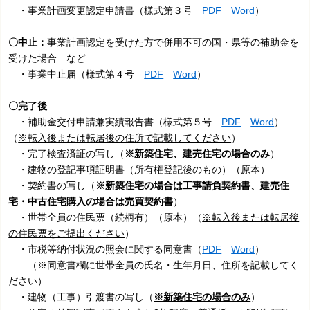
・事業計画変更認定申請書（様式第３号
PDF
Word
）
〇中止：
事業計画認定を受けた方で併用不可の国・県等の補助金を
受けた場合 など
・事業中止届（様式第４号
PDF
Word
）
〇完了後
・補助金交付申請兼実績報告書（様式第５号
PDF
Word
）
（
※転入後または転居後の住所で記載してください
）
・完了検査済証の写し（
※新築住宅、建売住宅の場合のみ
）
・建物の登記事項証明書（所有権登記後のもの）（原本）
・契約書の写し（
※新築住宅の場合は工事請負契約書、建売住
宅・中古住宅購入の場合は売買契約書
）
・世帯全員の住民票（続柄有）（原本）（
※
転入後または
転居後
の住民票をご提出ください
）
・市税等納付状況の照会に関する同意書（
PDF
Word
）
（※同意書欄に世帯全員の氏名・生年月日、住所を記載してく
ださい）
・建物（工事）引渡書の写し（
※新築住宅の場合のみ
）