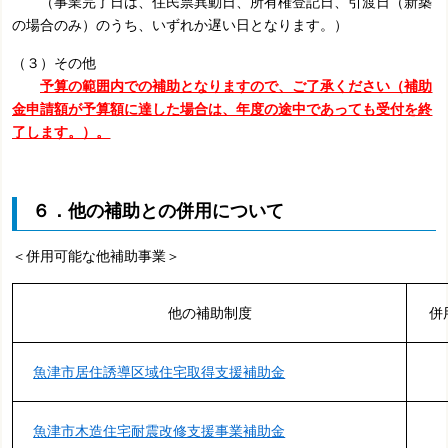
（事業完了日は、住民票異動日、所有権登記日、引渡日（新築
の場合のみ）のうち、いずれか遅い日となります。）
（３）その他
予算の範囲内での補助となりますので、ご了承ください（
補助
金申請額が予算額に達した場合は、年度の途中であっても受付を終
了します。
）。
６．他の補助との併用について
＜併用可能な他補助事業＞
他の補助制度
併
魚津市居住誘導区域住宅取得支援補助金
魚津市木造住宅耐震改修支援事業補助金