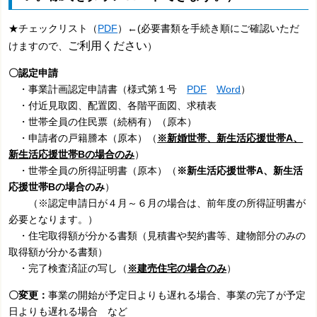
★チェックリスト
（
PDF
）←
(必要書類を手続き順にご確認いただ
ご利用ください
けますので、
）
〇認定申請
・事業計画認定申請書（様式第１号
PDF
Word
）
・付近見取図、配置図、各階平面図、求積表
・世帯全員の住民票（続柄有）（原本）
・申請者の戸籍謄本（原本）（
※
新婚世帯、新生活応援世帯A、
新生活応援世帯Bの場合のみ
）
・世帯全員の所得証明書（原本）（
※
新生活応援世帯A、新生活
応援世帯Bの場合のみ
）
（※認定申請日が４月～６月の場合は、前年度の所得証明書が
必要となります。）
・住宅取得額が分かる書類（見積書や契約書等、建物部分のみの
取得額が分かる書類）
・完了検査済証の写し（
※建売住宅の場合のみ
）
〇変更：
事業の開始が予定日よりも遅れる場合、事業の完了が予定
日よりも遅れる場合 など