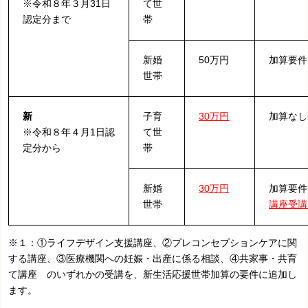
※令和８年３月31日
て世
認定分まで
帯
新婚
50万円
加算要件
世帯
新
子育
30万円
加算なし
※令和８年４月1日認
て世
定分から
帯
新婚
30万円
加算要件
世帯
講座受講
※１：①ライフデザイン支援講座、②プレコンセプションケアに関
する講座、③医療機関への妊娠・出産に係る相談、④共家事・共育
て講座 のいずれかの受講を、新生活応援世帯加算の要件に追加し
ます。