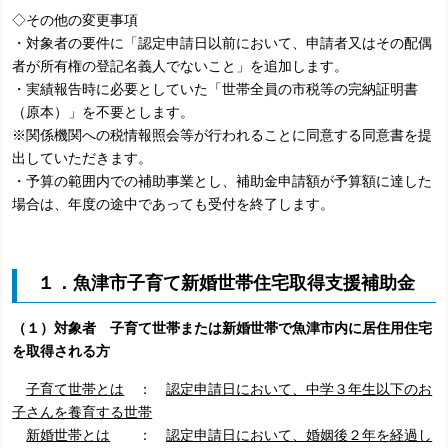
◇その他の変更事項
・対象者の要件に「認定申請日以前において、申請者又はその配偶
者が所有権の登記名義人でないこと」を追加します。
・実績報告時に必要としていた「
世帯全員の市税等の完納証明書
（原本）
」を不要とします。
※関係機関への税情報照会等が行われることに同意する同意書を提
出していただきます。
・予算の範囲内での補助事業とし、補助金申請額が予算額に達した
場合は、年度の途中であっても受付を終了します。
１．魚津市子育て新婚世帯住宅取得支援補助金
（１）対象者 子育て世帯または新婚世帯
で魚津市内に居住用住宅
を取得される方
子育て世帯とは
：
認定申請日において、中学３年生以下のお
子さんを養育する世帯
新婚世帯とは
：
認定申請日において、婚姻後２年を経過し