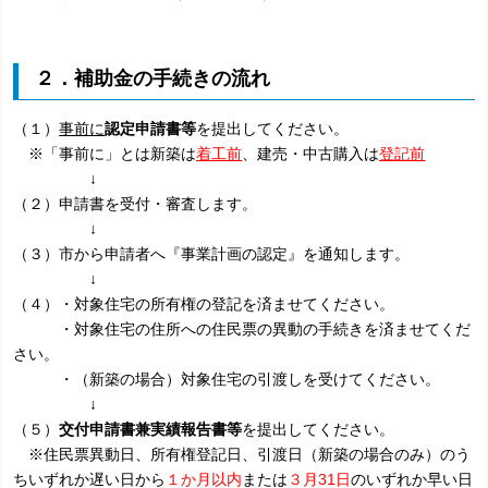
２．補助金の手続きの流れ
（１）
事前に
認定申請書等
を提出してください。
※「事前に」とは新築は
着工前
、建売・中古購入は
登記前
↓
（２）申請書を受付・審査します。
↓
（３）市から申請者へ『事業計画の認定』を通知します。
↓
（４）・対象住宅の所有権の登記を済ませてください。
・対象住宅の住所への住民票の異動の手続きを済ませてくだ
さい。
・（新築の場合）対象住宅の引渡しを受けてください。
↓
（５）
交付申請書兼実績報告書等
を提出してください。
※住民票異動日、所有権登記日、引渡日（新築の場合のみ）のう
ちいずれか遅い日から
１か月以内
または
３月31日
のいずれか早い日