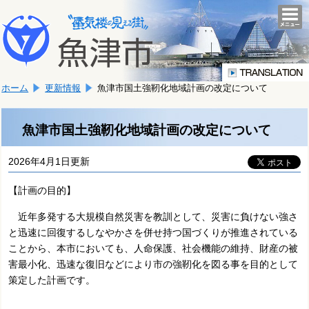
本
こ
文
togg
navi
こ
へ
か
移
ら
動
本
し
ホーム
更新情報
魚津市国土強靭化地域計画の改定について
文
ま
で
す。
す。
魚津市国土強靭化地域計画の改定について
2026年4月1日更新
【計画の目的】
近年多発する大規模自然災害を教訓として、災害に負けない強さ
と迅速に回復するしなやかさを併せ持つ国づくりが推進されている
ことから、本市においても、人命保護、社会機能の維持、財産の被
害最小化、迅速な復旧などにより市の強靭化を図る事を目的として
策定した計画です。