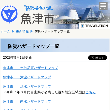
本
こ
文
togg
navi
こ
へ
か
移
ら
動
本
し
ホーム
更新情報
防災ハザードマップ一覧
文
ま
で
す。
す。
防災ハザードマップ一覧
2025年9月1日更新
魚津市 土砂災害ハザードマップ
魚津市 津波ハザードマップ
魚津市 洪水ハザードマップ
※令和７年６月に富山県が公表した浸水想定区域図は
こちら
魚津市 内水ハザードマップ