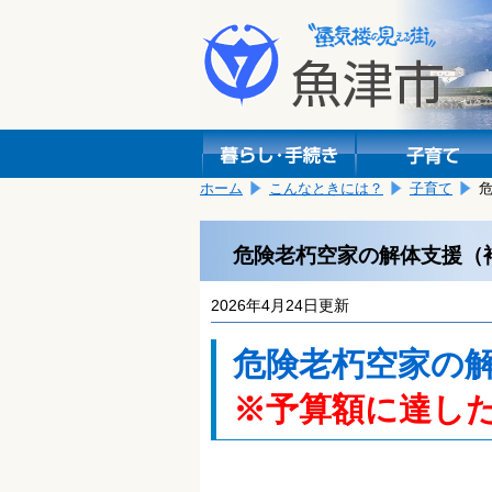
本
こ
文
こ
へ
か
移
ら
動
本
し
文
ま
で
す。
す。
ホーム
こんなときには？
子育て
危険老朽空家の解体支援（
2026年4月24日更新
危険老朽空家の
※予算額に達し