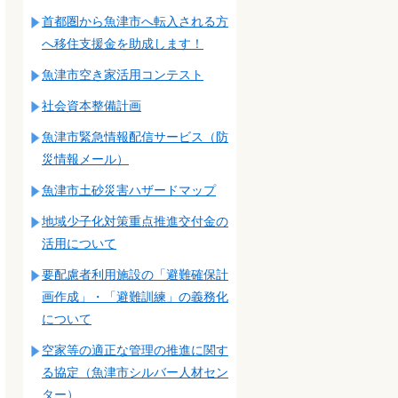
首都圏から魚津市へ転入される方
へ移住支援金を助成します！
魚津市空き家活用コンテスト
社会資本整備計画
魚津市緊急情報配信サービス（防
災情報メール）
魚津市土砂災害ハザードマップ
地域少子化対策重点推進交付金の
活用について
要配慮者利用施設の「避難確保計
画作成」・「避難訓練」の義務化
について
空家等の適正な管理の推進に関す
る協定（魚津市シルバー人材セン
ター）