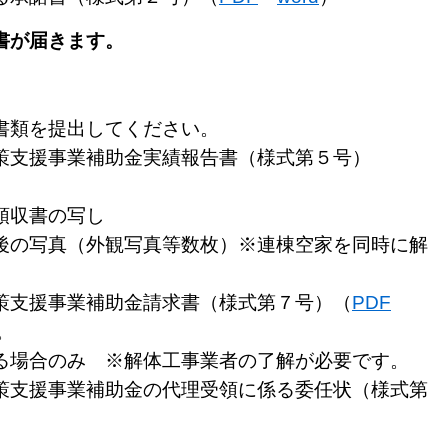
書が届きます。
類を提出してください。
支援事業補助金実績報告書（様式第５号）
領収書の写し
後の写真
（外観写真等数枚）※連棟空家を同時に解
）
支援事業補助金
請求書（様式第７号）（
PDF
。
場合のみ ※解体工事業者の了解が必要です。
援事業補助金の代理受領に係る委任状（様式第