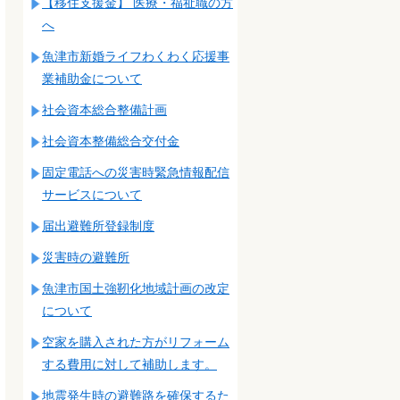
【移住支援金】 医療・福祉職の方
へ
魚津市新婚ライフわくわく応援事
業補助金について
社会資本総合整備計画
社会資本整備総合交付金
固定電話への災害時緊急情報配信
サービスについて
届出避難所登録制度
災害時の避難所
魚津市国土強靭化地域計画の改定
について
空家を購入された方がリフォーム
する費用に対して補助します。
地震発生時の避難路を確保するた