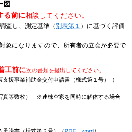
ー図
する前に
相談してください。
調査し、測定基準（
別表第１
）に基づく評価
象になりますので、所有者の立会が必要で
着工前に
次の書類を提出してください。
支援事業補助金交付申請書（様式第１号）
（
写真等数枚） ※連棟空家を同時に解体する場合
承諾書（様式第２号）
（
PDF
word
）