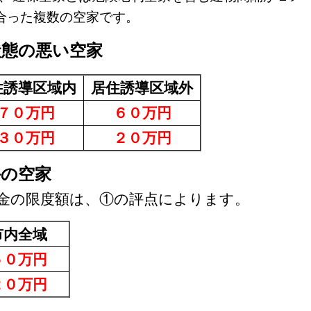
合った複数の空家です。
状態の悪い空家
住誘導区域内
居住誘導区域外
７０万円
６０万円
３０万円
２０万円
外の空家
金の限度額は、①の評点によります。
内全域
０万円
０万円