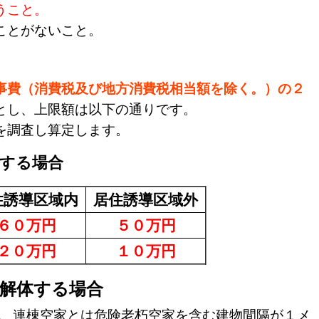
うこと。
ことがないこと。
事費（消費税及び地方消費税相当額を除く。）の２
とし、上限額は以下の通りです。
を調査し算定します。
体する場合
住誘導区域内
居住誘導区域外
６０万円
５０万円
２０万円
１０万円
に解体する場合
、
連棟空家とは危険老朽空家を含む建物間隔が１メ