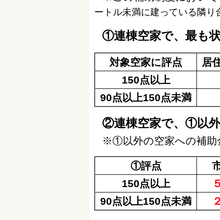
ートル未満に建っている隣り
①連棟空家で、最も
対象空家に評点
居
150点以上
90点以上150点未満
②連棟空家で、①以
※①以外の空家への補助
①評点
市
150点以上
５
90点以上150点未満
２