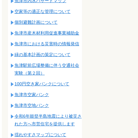
魚津市内水ハザードマップ
空家等の適正な管理について
個別避難計画について
魚津市産木材利用促進事業補助金
魚津市における災害時の情報発信
緑の基本計画の策定について
魚津駅前広場整備に伴う交通社会
実験（第２回）
100円空き家バンクについて
魚津市空家バンク
魚津市空地バンク
令和6年能登半島地震により被災さ
れた方へ市営住宅を提供します
揺れやすさマップについて