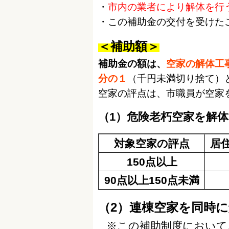
・
市内の業者により解体を行
・この補助金の交付を受けた
＜補助額＞
補助金の額は、
空家の解体工
分の１
（千円未満切り捨て）
空家の評点は、市職員が空家
（1）危険老朽空家を解
対象空家の評点
居
150点以上
90点以上150点未満
（2）連棟空家を同時
※この補助制度において