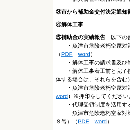
③市から補助金交付決定通知
④解体工事
⑤補助金の実績報告
以下の書
・魚津市危険老朽空家対策
（
PDF
word
）
・
解体工事の請求書及び
・
解体工事着工前と完了
体する場合は、それらを含む
・魚津市危険老朽空家対策
word
）※押印をしてください
・代理受領制度を活用する
魚津市危険老朽空家対策支
８号）
（
PDF
word
）