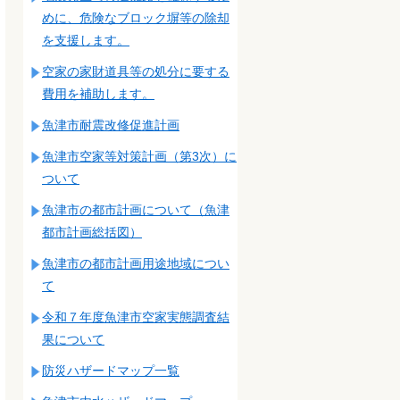
めに、危険なブロック塀等の除却
を支援します。
空家の家財道具等の処分に要する
費用を補助します。
魚津市耐震改修促進計画
魚津市空家等対策計画（第3次）に
ついて
魚津市の都市計画について（魚津
都市計画総括図）
魚津市の都市計画用途地域につい
て
令和７年度魚津市空家実態調査結
果について
防災ハザードマップ一覧