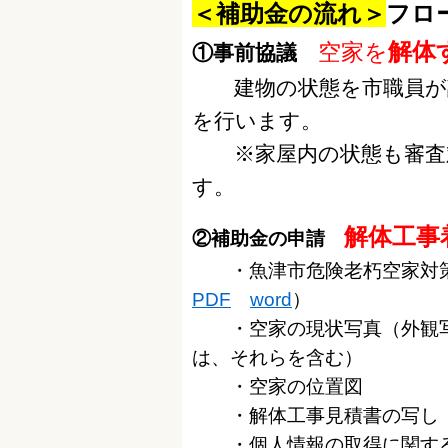
＜補助金の流れ＞
フロ
解体
空家を
①事前協議
建物の状態を市職員が
を行います。
※家屋内の状態も審査対
す。
解体工事
②補助金の申請
・魚津市危険老朽空家対策
PDF
word
）
・
空家の現状写真（外観
は、それらを含む）
・
空家の位置図
・
解体工事見積書の写し
・個人情報の取得に関する