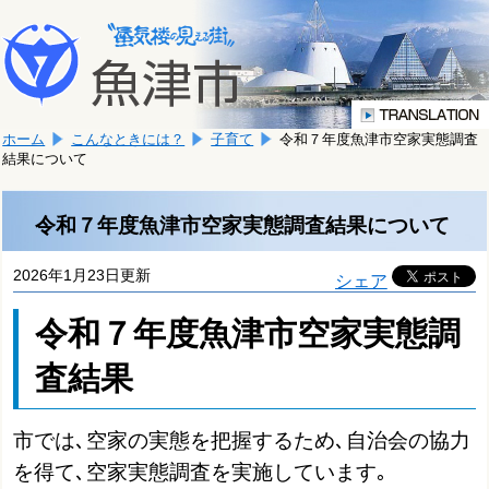
本
こ
文
こ
へ
か
移
ら
動
本
し
ホーム
こんなときには？
子育て
令和７年度魚津市空家実態調査
文
ま
結果について
で
す。
す。
令和７年度魚津市空家実態調査結果について
2026年1月23日更新
シェア
令和７年度魚津市空家実態調
査結果
市では､空家の実態を把握するため､自治会の協力
を得て､空家実態調査を実施しています｡