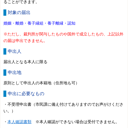
ることができます。
対象の届出
婚姻・
離婚
・養子縁組・
養子離縁・認知
※ただし、裁判所が関与したものや国外で成立したもの、上記以外
の届は申出できません。
申出人
届出人となる本人に限る
申出地
原則として申出人の本籍地（住所地も可）
申出に必要なもの
・不受理申出書（市民課に備え付けてありますのでお声がけくださ
い。）
・
本人確認書類
※本人確認ができない場合は受付できません。