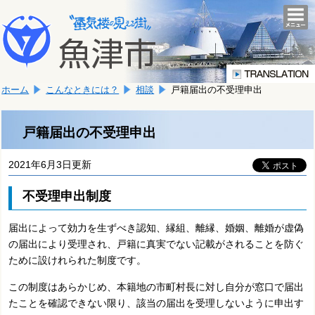
本
こ
文
togg
navi
こ
へ
か
移
ら
動
本
し
ホーム
こんなときには？
相談
戸籍届出の不受理申出
文
ま
で
す。
す。
戸籍届出の不受理申出
2021年6月3日更新
不受理申出制度
届出によって効力を生ずべき認知、縁組、離縁、婚姻、離婚が虚偽
の届出により受理され、戸籍に真実でない記載がされることを防ぐ
ために設けれられた制度です。
この制度はあらかじめ、本籍地の市町村長に対し自分が窓口で届出
たことを確認できない限り、該当の届出を受理しないように申出す