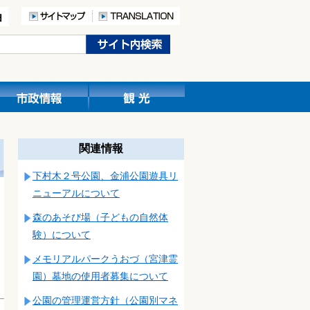
関連情報
下村木２号公園、金浦公園遊具リ
ニューアルについて
森のあそび場（子どもの自然体
験）について
メモリアルパークうおづ（宮津霊
園）墓地の使用者募集について
公園の管理運営方針（公園別マネ