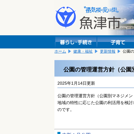
本
こ
文
こ
へ
か
移
ら
動
本
し
文
ま
で
す。
す。
ホーム
健康・福祉
更新情報
公園
公園の管理運営方針（公園
2025年1月14日更新
公園の管理運営方針（公園別マネジメン
地域の特性に応じた公園の利活用を検討
のです。